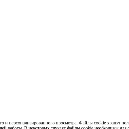
ного и персонализированного просмотра. Файлы cookie хранят п
шей работы. В некоторых случаях файлы cookie необходимы для о