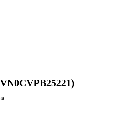
т (VN0CVPB25221)
на