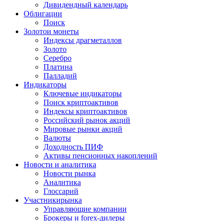
Дивидендный календарь
Облигации
Поиск
Золото
и монеты
Индексы драгметаллов
Золото
Серебро
Платина
Палладий
Индикаторы
Ключевые индикаторы
Поиск криптоактивов
Индексы криптоактивов
Российский рынок акций
Мировые рынки акций
Валюты
Доходность ПИФ
Активы пенсионных накоплений
Новости и аналитика
Новости рынка
Аналитика
Глоссарий
Участники
рынка
Управляющие компании
Брокеры и forex-дилеры