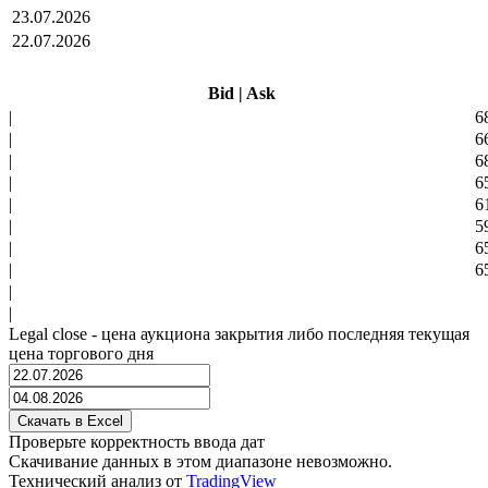
23.07.2026
22.07.2026
Bid
|
Ask
|
6
|
6
|
6
|
6
|
6
|
5
|
6
|
6
|
|
Legal close - цена аукциона закрытия либо последняя текущая
цена торгового дня
Проверьте корректность ввода дат
Скачивание данных в этом диапазоне невозможно.
Технический анализ от
TradingView