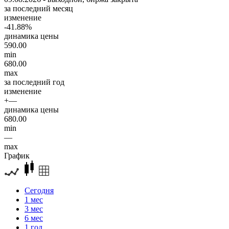
за последний месяц
изменение
-41.88%
динамика цены
590.00
min
680.00
max
за последний год
изменение
+—
динамика цены
680.00
min
—
max
График
Сегодня
1 мес
3 мес
6 мес
1 год