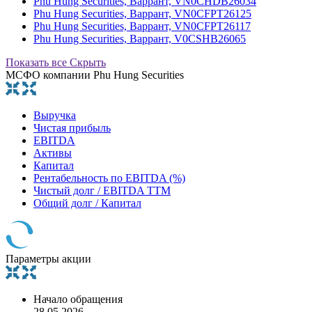
Phu Hung Securities, Варрант, VN0CHDB26034
Phu Hung Securities, Варрант, VN0CFPT26125
Phu Hung Securities, Варрант, VN0CFPT26117
Phu Hung Securities, Варрант, V0CSHB26065
Показать все
Скрыть
МСФО компании Phu Hung Securities
Выручка
Чистая прибыль
EBITDA
Активы
Капитал
Рентабельность по EBITDA (%)
Чистый долг / EBITDA TTM
Общий долг / Капитал
Параметры акции
Начало обращения
28.05.2026