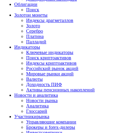
Облигации
Поиск
Золото
и монеты
Индексы драгметаллов
Золото
Серебро
Платина
Палладий
Индикаторы
Ключевые индикаторы
Поиск криптоактивов
Индексы криптоактивов
Российский рынок акций
Мировые рынки акций
Валюты
Доходность ПИФ
Активы пенсионных накоплений
Новости и аналитика
Новости рынка
Аналитика
Глоссарий
Участники
рынка
Управляющие компании
Брокеры и forex-дилеры
Инвестсоветники