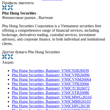
Профиль эмитента
Phu Hung Securities
Финансовые рынки , Вьетнам
Phu Hung Securities Corporation is a Vietnamese securities firm
offering a comprehensive range of financial services, including
brokerage, derivatives trading, custodial services, investment
advisory, and corporate finance, to both individual and institutional
clients.
Другие бумаги Phu Hung Securities
Акции
Phu Hung Securities, Варрант, VN0CSSB26039
Phu Hung Securities, Варрант, VN0CVPB26096
Phu Hung Securities, Варрант, VN0CVNM26064
Phu Hung Securities, Варрант, VN0CTPB26066
Phu Hung Securities, Варрант, VN0CTCB26072
Phu Hung Securities, Варрант, VN0CSTB26086
Phu Hung Securities, Варрант, VN0CMWG26116
Phu Hung Securities, Варрант, VN0CMBB26103
Phu Hung Securities, Варрант, VN0CHPG26136