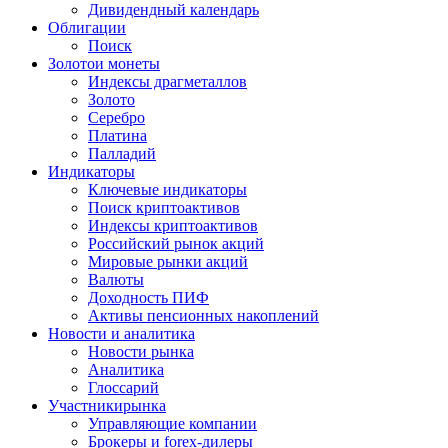
Дивидендный календарь
Облигации
Поиск
Золото
и монеты
Индексы драгметаллов
Золото
Серебро
Платина
Палладий
Индикаторы
Ключевые индикаторы
Поиск криптоактивов
Индексы криптоактивов
Российский рынок акций
Мировые рынки акций
Валюты
Доходность ПИФ
Активы пенсионных накоплений
Новости и аналитика
Новости рынка
Аналитика
Глоссарий
Участники
рынка
Управляющие компании
Брокеры и forex-дилеры