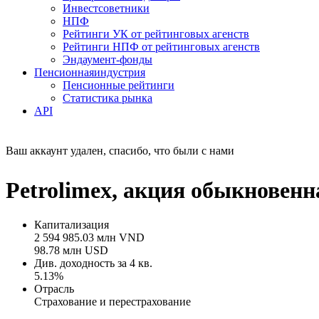
Инвестсоветники
НПФ
Рейтинги УК от рейтинговых агенств
Рейтинги НПФ от рейтинговых агенств
Эндаумент-фонды
Пенсионная
индустрия
Пенсионные рейтинги
Статистика рынка
API
Ваш аккаунт удален, спасибо, что были с нами
Petrolimex, акция обыкновен
Капитализация
2 594 985.03 млн VND
98.78 млн USD
Див. доходность за 4 кв.
5.13%
Отрасль
Страхование и перестрахование