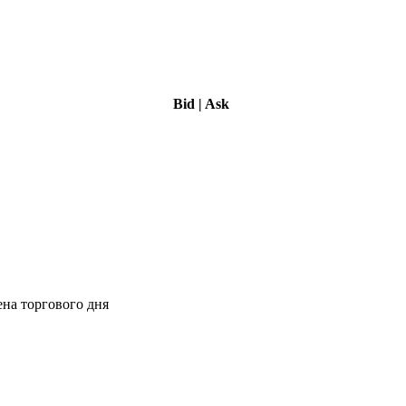
Bid
|
Ask
ена торгового дня