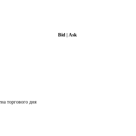
Bid
|
Ask
ена торгового дня