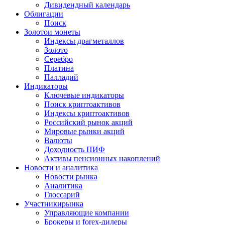
Дивидендный календарь
Облигации
Поиск
Золото
и монеты
Индексы драгметаллов
Золото
Серебро
Платина
Палладий
Индикаторы
Ключевые индикаторы
Поиск криптоактивов
Индексы криптоактивов
Российский рынок акций
Мировые рынки акций
Валюты
Доходность ПИФ
Активы пенсионных накоплений
Новости и аналитика
Новости рынка
Аналитика
Глоссарий
Участники
рынка
Управляющие компании
Брокеры и forex-дилеры