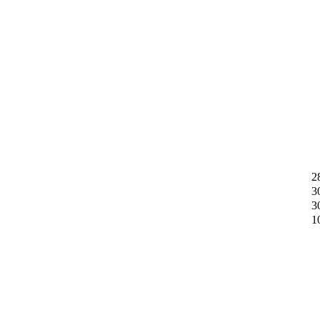
2
3
3
1