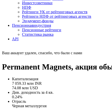
Инвестсоветники
НПФ
Рейтинги УК от рейтинговых агенств
Рейтинги НПФ от рейтинговых агенств
Эндаумент-фонды
Пенсионная
индустрия
Пенсионные рейтинги
Статистика рынка
API
Ваш аккаунт удален, спасибо, что были с нами
Permanent Magnets, акция о
Капитализация
7 059.33 млн INR
74.08 млн USD
Див. доходность за 4 кв.
0.24%
Отрасль
Черная металлургия