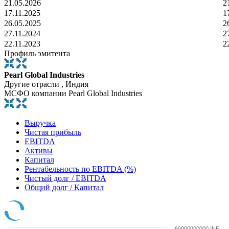
21.05.2026
2
17.11.2025
1
26.05.2025
2
27.11.2024
2
22.11.2023
2
Профиль эмитента
Pearl Global Industries
Другие отрасли , Индия
МСФО компании Pearl Global Industries
Выручка
Чистая прибыль
EBITDA
Активы
Капитал
Рентабельность по EBITDA (%)
Чистый долг / EBITDA
Общий долг / Капитал
60000000000 INR