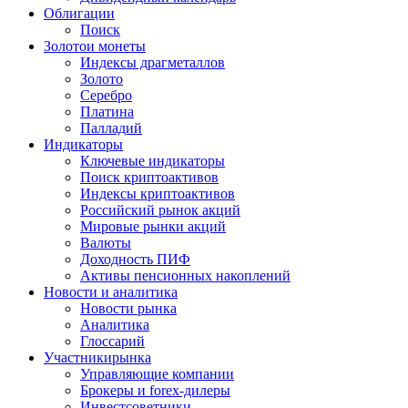
Облигации
Поиск
Золото
и монеты
Индексы драгметаллов
Золото
Серебро
Платина
Палладий
Индикаторы
Ключевые индикаторы
Поиск криптоактивов
Индексы криптоактивов
Российский рынок акций
Мировые рынки акций
Валюты
Доходность ПИФ
Активы пенсионных накоплений
Новости и аналитика
Новости рынка
Аналитика
Глоссарий
Участники
рынка
Управляющие компании
Брокеры и forex-дилеры
Инвестсоветники