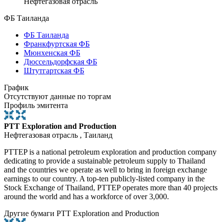
Нефтегазовая отрасль
ФБ Таиланда
ФБ Таиланда
Франкфуртская ФБ
Мюнхенская ФБ
Дюссельдорфская ФБ
Штутгартская ФБ
График
Отсутствуют данные по торгам
Профиль эмитента
PTT Exploration and Production
Нефтегазовая отрасль , Таиланд
PTTEP is a national petroleum exploration and production company
dedicating to provide a sustainable petroleum supply to Thailand
and the countries we operate as well to bring in foreign exchange
earnings to our country. A top-ten publicly-listed company in the
Stock Exchange of Thailand, PTTEP operates more than 40 projects
around the world and has a workforce of over 3,000.
Другие бумаги PTT Exploration and Production