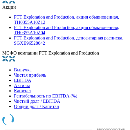
Акции
PTT Exploration and Production, акция обыкновенная,
TH0355A10Z12
PTT Exploration and Production, акция обыкновенная,
TH0355A10Z04
PTT Exploration and Production, депозитарная расписка,
SGXE96528042
МСФО компании PTT Exploration and Production
Выручка
Чистая прибыль
EBITDA
Активы
Капитал
Рентабельность по EBITDA (%)
Чистый долг / EBITDA
Общий долг / Капитал
350000000000 THB