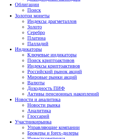
Облигации
Поиск
Золото
и монеты
Индексы драгметаллов
Золото
Серебро
Платина
Палладий
Индикаторы
Ключевые индикаторы
Поиск криптоактивов
Индексы криптоактивов
Российский рынок акций
Мировые рынки акций
Валюты
Доходность ПИФ
Активы пенсионных накоплений
Новости и аналитика
Новости рынка
Аналитика
Глоссарий
Участники
рынка
Управляющие компании
Брокеры и forex-дилеры
Инвестсоветники