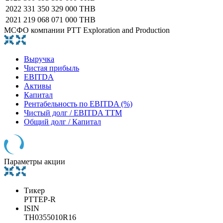
2022
331 350 329 000 THB
2021
219 068 071 000 THB
МСФО компании PTT Exploration and Production
Выручка
Чистая прибыль
EBITDA
Активы
Капитал
Рентабельность по EBITDA (%)
Чистый долг / EBITDA TTM
Общий долг / Капитал
Параметры акции
Тикер
PTTEP-R
ISIN
TH0355010R16