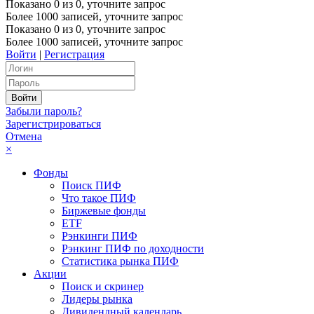
Показано
0
из
0
, уточните запрос
Более 1000 записей, уточните запрос
Показано
0
из
0
, уточните запрос
Более 1000 записей, уточните запрос
Войти
|
Регистрация
Забыли пароль?
Зарегистрироваться
Отмена
×
Фонды
Поиск ПИФ
Что такое ПИФ
Биржевые фонды
ETF
Рэнкинги ПИФ
Рэнкинг ПИФ по доходности
Статистика рынка ПИФ
Акции
Поиск и скринер
Лидеры рынка
Дивидендный календарь