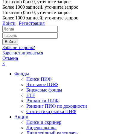
Показано
0
из
0
, уточните запрос
Более 1000 записей, уточните запрос
Показано
0
из
0
, уточните запрос
Более 1000 записей, уточните запрос
Войти
|
Регистрация
Забыли пароль?
Зарегистрироваться
Отмена
×
Фонды
Поиск ПИФ
Что такое ПИФ
Биржевые фонды
ETF
Рэнкинги ПИФ
Рэнкинг ПИФ по доходности
Статистика рынка ПИФ
Акции
Поиск и скринер
Лидеры рынка
Дивидендный календарь