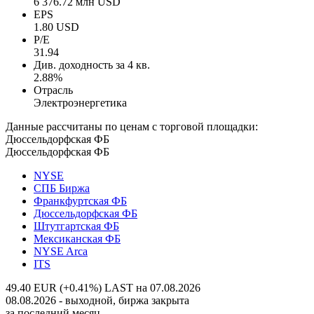
6 376.72 млн USD
EPS
1.80 USD
P/E
31.94
Див. доходность за 4 кв.
2.88%
Отрасль
Электроэнергетика
Данные рассчитаны по ценам с торговой площадки:
Дюссельдорфская ФБ
Дюссельдорфская ФБ
NYSE
СПБ Биржа
Франкфуртская ФБ
Дюссельдорфская ФБ
Штутгартская ФБ
Мексиканская ФБ
NYSE Arca
ITS
49.40 EUR (+0.41%)
LAST на 07.08.2026
08.08.2026 - выходной, биржа закрыта
за последний месяц