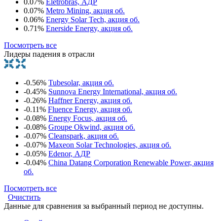
0.07%
Eletrobras, АДР
0.07%
Metro Mining, акция об.
0.06%
Energy Solar Tech, акция об.
0.71%
Enerside Energy, акция об.
Посмотреть все
Лидеры падения в отрасли
-0.56%
Tubesolar, акция об.
-0.45%
Sunnova Energy International, акция об.
-0.26%
Haffner Energy, акция об.
-0.11%
Fluence Energy, акция об.
-0.08%
Energy Focus, акция об.
-0.08%
Groupe Okwind, акция об.
-0.07%
Cleanspark, акция об.
-0.07%
Maxeon Solar Technologies, акция об.
-0.05%
Edenor, АДР
-0.04%
China Datang Corporation Renewable Power, акция
об.
Посмотреть все
Очистить
Данные для сравнения за выбранный период не доступны.