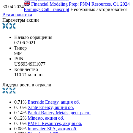
Financial Modeling Prep: PNM Resources, Q1 2024
30.04.2024
Earnings Call Transcript
Необходимо авторизоваться
Вся аналитика
Параметры акции
Начало обращения
07.06.2021
Тикер
98P
ISIN
US69349H1077
Количество
110.71 млн шт
Лидеры роста в отрасли
0.71%
Enerside Energy, акция об.
0.16%
Xinte Energy, акция об.
0.14%
Patriot Battery Metals, деп. расп.
0.12%
Minesto, акция об.
0.10%
PMET Resources, акция об.
0.08%
Innovatec SPA, акция об.