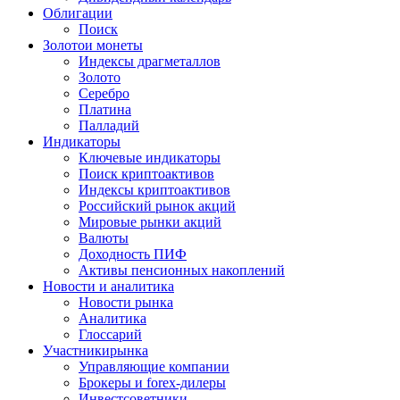
Облигации
Поиск
Золото
и монеты
Индексы драгметаллов
Золото
Серебро
Платина
Палладий
Индикаторы
Ключевые индикаторы
Поиск криптоактивов
Индексы криптоактивов
Российский рынок акций
Мировые рынки акций
Валюты
Доходность ПИФ
Активы пенсионных накоплений
Новости и аналитика
Новости рынка
Аналитика
Глоссарий
Участники
рынка
Управляющие компании
Брокеры и forex-дилеры
Инвестсоветники