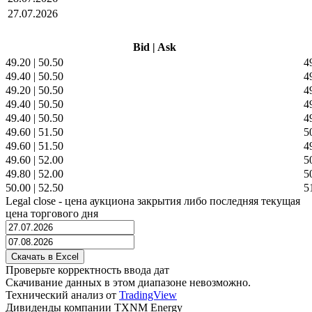
27.07.2026
Bid
|
Ask
49.20
|
50.50
4
49.40
|
50.50
4
49.20
|
50.50
4
49.40
|
50.50
4
49.40
|
50.50
4
49.60
|
51.50
5
49.60
|
51.50
4
49.60
|
52.00
5
49.80
|
52.00
5
50.00
|
52.50
5
Legal close - цена аукциона закрытия либо последняя текущая
цена торгового дня
Проверьте корректность ввода дат
Скачивание данных в этом диапазоне невозможно.
Технический анализ от
TradingView
Дивиденды компании TXNM Energy