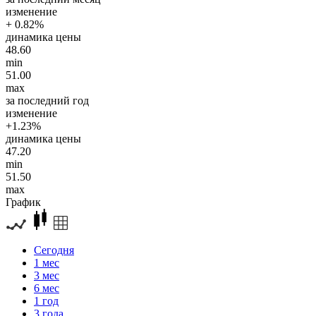
изменение
+ 0.82%
динамика цены
48.60
min
51.00
max
за последний год
изменение
+1.23%
динамика цены
47.20
min
51.50
max
График
Сегодня
1 мес
3 мес
6 мес
1 год
3 года