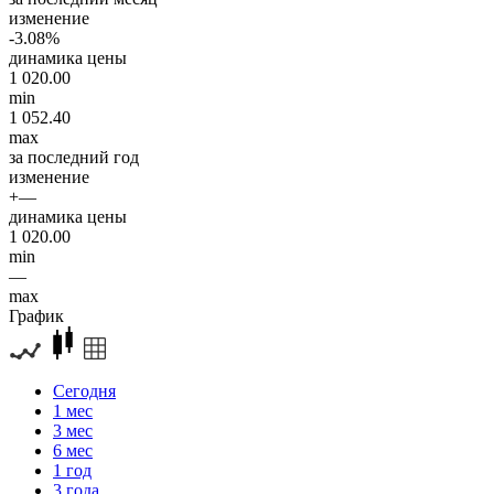
изменение
-3.08%
динамика цены
1 020.00
min
1 052.40
max
за последний год
изменение
+—
динамика цены
1 020.00
min
—
max
График
Сегодня
1 мес
3 мес
6 мес
1 год
3 года