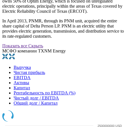
owns 50% of Optim Energy, which is focused on unregulated
electric operations, principally within the areas of Texas covered by
Electric Reliability Council of Texas (ERCOT).
In April 2013, PNMR, through its PNM unit, acquired the entire
share capital of Delta Person LP. PNM is an electric utility that
provides electric generation, transmission, and distribution service to
its rate-regulated customers.
Показать все
Скрыть
МСФО компании TXNM Energy
Выручка
Чистая прибыль
EBITDA
Активы
Капитал
Рентабельность по EBITDA (%)
Чистый долг / EBITDA
Общий долг / Капитал
2500000000 USD