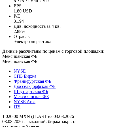
6 376.72 млн USD
EPS
1.80 USD
P/E
31.94
Див. доходность за 4 кв.
2.88%
Отрасль
Электроэнергетика
Данные рассчитаны по ценам с торговой площадки:
Мексиканская ФБ
Мексиканская ФБ
NYSE
СПБ Биржа
Франкфуртская ФБ
Дюссельдорфская ФБ
Штутгартская ФБ
Мексиканская ФБ
NYSE Arca
ITS
1 020.00 MXN ()
LAST на 03.03.2026
08.08.2026 - выходной, биржа закрыта
за последний месяц