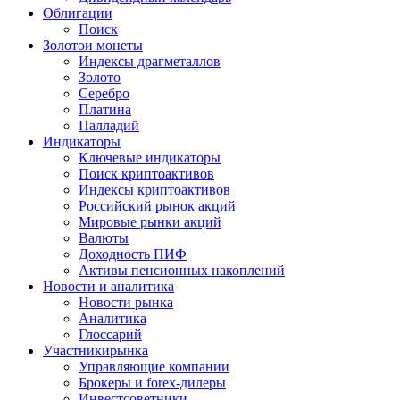
Облигации
Поиск
Золото
и монеты
Индексы драгметаллов
Золото
Серебро
Платина
Палладий
Индикаторы
Ключевые индикаторы
Поиск криптоактивов
Индексы криптоактивов
Российский рынок акций
Мировые рынки акций
Валюты
Доходность ПИФ
Активы пенсионных накоплений
Новости и аналитика
Новости рынка
Аналитика
Глоссарий
Участники
рынка
Управляющие компании
Брокеры и forex-дилеры
Инвестсоветники