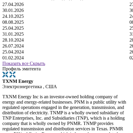
27.04.2026
2
30.01.2026
3
24.10.2025
2
08.08.2025
0
25.04.2025
2
31.01.2025
3
28.10.2024
2
26.07.2024
2
25.04.2024
2
01.02.2024
0
Показать все
Скрыть
Профиль эмитента
TXNM Energy
Электроэнергетика , США
TXNM Energy Inc is an investor-owned holding company of
energy and energy-related businesses. PNM is a public utility with
regulated operations engaged in the generation, transmission, and
distribution of electricity. TNMP is a wholly owned subsidiary of
TNP Enterprises, Inc. and Subsidiaries (TNP), which is a holding
company that is wholly owned by PNMR. TNMP provides
regulated transmission and distribution services in Texas. PNMR