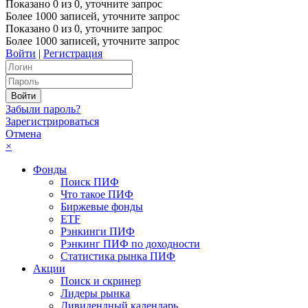
Показано
0
из
0
, уточните запрос
Более 1000 записей, уточните запрос
Показано
0
из
0
, уточните запрос
Более 1000 записей, уточните запрос
Войти
|
Регистрация
Забыли пароль?
Зарегистрироваться
Отмена
×
Фонды
Поиск ПИФ
Что такое ПИФ
Биржевые фонды
ETF
Рэнкинги ПИФ
Рэнкинг ПИФ по доходности
Статистика рынка ПИФ
Акции
Поиск и скринер
Лидеры рынка
Дивидендный календарь