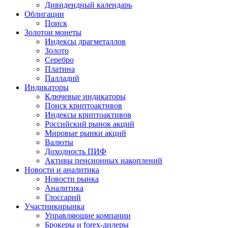
Дивидендный календарь
Облигации
Поиск
Золото
и монеты
Индексы драгметаллов
Золото
Серебро
Платина
Палладий
Индикаторы
Ключевые индикаторы
Поиск криптоактивов
Индексы криптоактивов
Российский рынок акций
Мировые рынки акций
Валюты
Доходность ПИФ
Активы пенсионных накоплений
Новости и аналитика
Новости рынка
Аналитика
Глоссарий
Участники
рынка
Управляющие компании
Брокеры и forex-дилеры