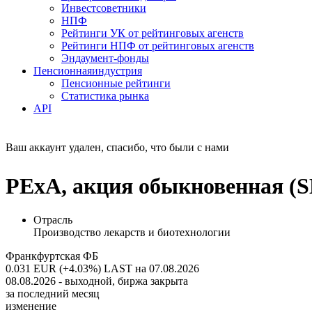
Инвестсоветники
НПФ
Рейтинги УК от рейтинговых агенств
Рейтинги НПФ от рейтинговых агенств
Эндаумент-фонды
Пенсионная
индустрия
Пенсионные рейтинги
Статистика рынка
API
Ваш аккаунт удален, спасибо, что были с нами
PExA, акция обыкновенная (S
Отрасль
Производство лекарств и биотехнологии
Франкфуртская ФБ
0.031 EUR (+4.03%)
LAST на 07.08.2026
08.08.2026 - выходной, биржа закрыта
за последний месяц
изменение