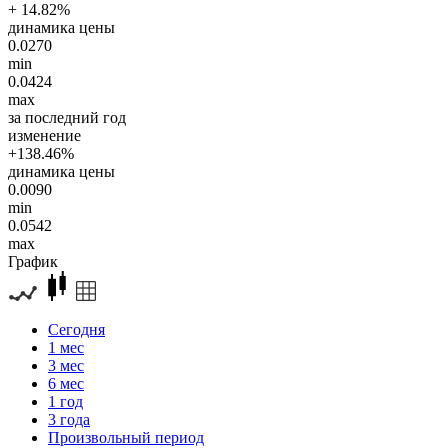
+ 14.82%
динамика цены
0.0270
min
0.0424
max
за последний год
изменение
+138.46%
динамика цены
0.0090
min
0.0542
max
График
Сегодня
1 мес
3 мес
6 мес
1 год
3 года
Произвольный период