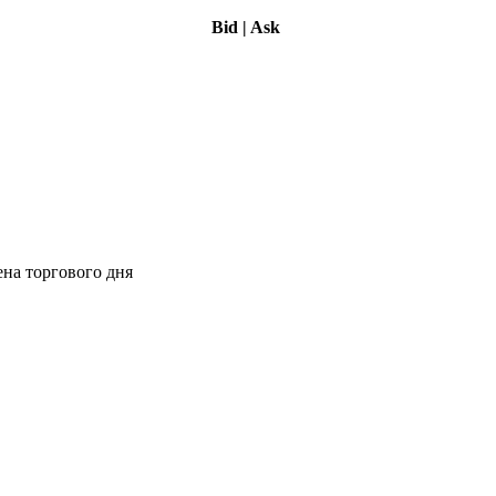
Bid
|
Ask
ена торгового дня