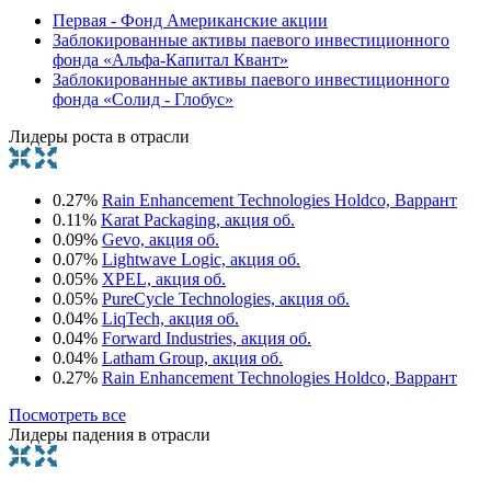
Первая - Фонд Американские акции
Заблокированные активы паевого инвестиционного
фонда «Альфа-Капитал Квант»
Заблокированные активы паевого инвестиционного
фонда «Солид - Глобус»
Лидеры роста в отрасли
0.27%
Rain Enhancement Technologies Holdco, Варрант
0.11%
Karat Packaging, акция об.
0.09%
Gevo, акция об.
0.07%
Lightwave Logic, акция об.
0.05%
XPEL, акция об.
0.05%
PureCycle Technologies, акция об.
0.04%
LiqTech, акция об.
0.04%
Forward Industries, акция об.
0.04%
Latham Group, акция об.
0.27%
Rain Enhancement Technologies Holdco, Варрант
Посмотреть все
Лидеры падения в отрасли