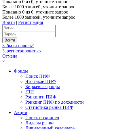
Показано
0
из
0
, уточните запрос
Более 1000 записей, уточните запрос
Показано
0
из
0
, уточните запрос
Более 1000 записей, уточните запрос
Войти
|
Регистрация
Забыли пароль?
Зарегистрироваться
Отмена
×
Фонды
Поиск ПИФ
Что такое ПИФ
Биржевые фонды
ETF
Рэнкинги ПИФ
Рэнкинг ПИФ по доходности
Статистика рынка ПИФ
Акции
Поиск и скринер
Лидеры рынка
Дивидендный календарь