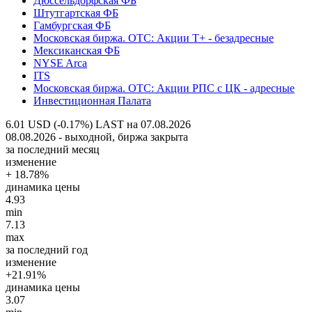
Дюссельдорфская ФБ
Штутгартская ФБ
Гамбургская ФБ
Московская биржа. OTC: Акции T+ - безадресные
Мексиканская ФБ
NYSE Arca
ITS
Московская биржа. OTC: Акции РПС с ЦК - адресные
Инвестиционная Палата
6.01 USD (-0.17%)
LAST на 07.08.2026
08.08.2026 - выходной, биржа закрыта
за последний месяц
изменение
+ 18.78%
динамика цены
4.93
min
7.13
max
за последний год
изменение
+21.91%
динамика цены
3.07