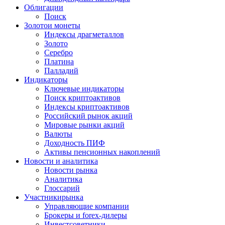
Облигации
Поиск
Золото
и монеты
Индексы драгметаллов
Золото
Серебро
Платина
Палладий
Индикаторы
Ключевые индикаторы
Поиск криптоактивов
Индексы криптоактивов
Российский рынок акций
Мировые рынки акций
Валюты
Доходность ПИФ
Активы пенсионных накоплений
Новости и аналитика
Новости рынка
Аналитика
Глоссарий
Участники
рынка
Управляющие компании
Брокеры и forex-дилеры
Инвестсоветники