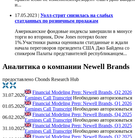
и...
17.05.2023 |
Уолл-стрит снизилась на слабых
статданных по розничным продажам
Американские фондовые индексы завершили в минусе
торги во вторник, Dow Jones потерял более
1%.Участники рынка оценивали статданные и ждали
начала переговоров президента США Джо Байдена со
спикером Палаты представителей республиканцем...
Аналитика о компании Newell Brands
предоставлено Cbonds Research Hub
Financial Modeling Prep: Newell Brands, Q2 2026
31.07.2026
Earnings Call Transcript
Необходимо авторизоваться
Financial Modeling Prep: Newell Brands, Q1 2026
01.05.2026
Earnings Call Transcript
Необходимо авторизоваться
Financial Modeling Prep: Newell Brands, Q4 2025
06.02.2026
Earnings Call Transcript
Необходимо авторизоваться
Financial Modeling Prep: Newell Brands, Q3 2025
31.10.2025
Earnings Call Transcript
Необходимо авторизоваться
Financial Modeling Prep: Newell Brands, Q2 2025