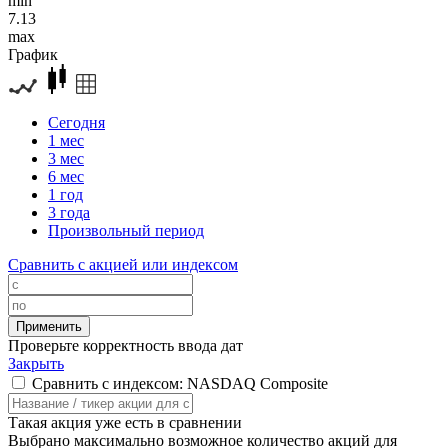
min
7.13
max
График
Сегодня
1 мес
3 мес
6 мес
1 год
3 года
Произвольный период
Сравнить с акцией или индексом
Проверьте корректность ввода дат
Закрыть
Сравнить с индексом: NASDAQ Composite
Такая акция уже есть в сравнении
Выбрано максимально возможное количество акций для