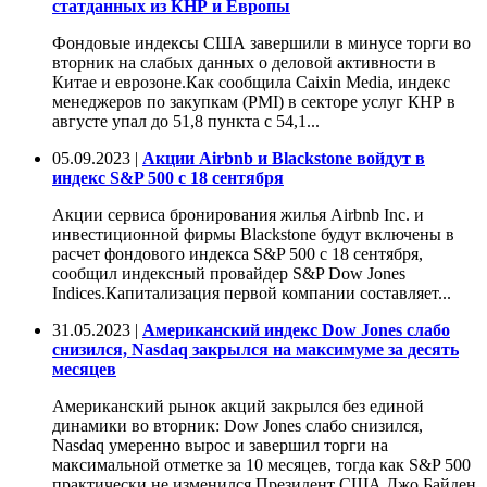
статданных из КНР и Европы
Фондовые индексы США завершили в минусе торги во
вторник на слабых данных о деловой активности в
Китае и еврозоне.Как сообщила Caixin Media, индекс
менеджеров по закупкам (PMI) в секторе услуг КНР в
августе упал до 51,8 пункта с 54,1...
05.09.2023 |
Акции Airbnb и Blackstone войдут в
индекс S&P 500 с 18 сентября
Акции сервиса бронирования жилья Airbnb Inc. и
инвестиционной фирмы Blackstone будут включены в
расчет фондового индекса S&P 500 с 18 сентября,
сообщил индексный провайдер S&P Dow Jones
Indices.Капитализация первой компании составляет...
31.05.2023 |
Американский индекс Dow Jones слабо
снизился, Nasdaq закрылся на максимуме за десять
месяцев
Американский рынок акций закрылся без единой
динамики во вторник: Dow Jones слабо снизился,
Nasdaq умеренно вырос и завершил торги на
максимальной отметке за 10 месяцев, тогда как S&P 500
практически не изменился.Президент США Джо Байден