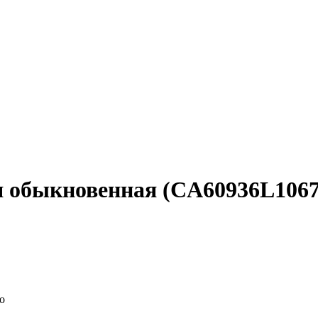
я обыкновенная (CA60936L1067
о