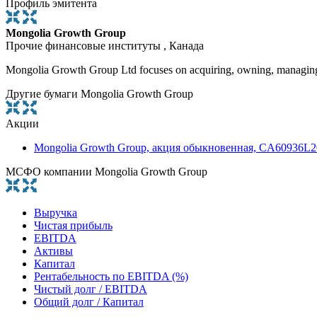
Профиль эмитента
Mongolia Growth Group
Прочие финансовые институты , Канада
Mongolia Growth Group Ltd focuses on acquiring, owning, managing, a
Другие бумаги Mongolia Growth Group
Акции
Mongolia Growth Group, акция обыкновенная, CA60936L2
МСФО компании Mongolia Growth Group
Выручка
Чистая прибыль
EBITDA
Активы
Капитал
Рентабельность по EBITDA (%)
Чистый долг / EBITDA
Общий долг / Капитал