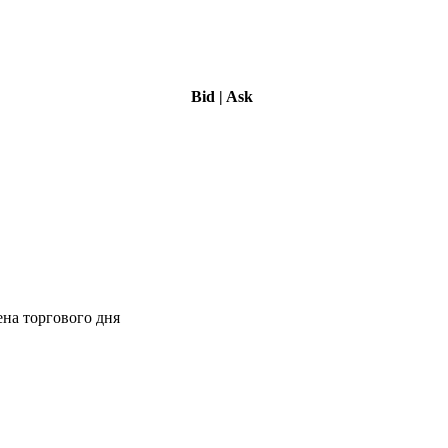
Bid
|
Ask
ена торгового дня