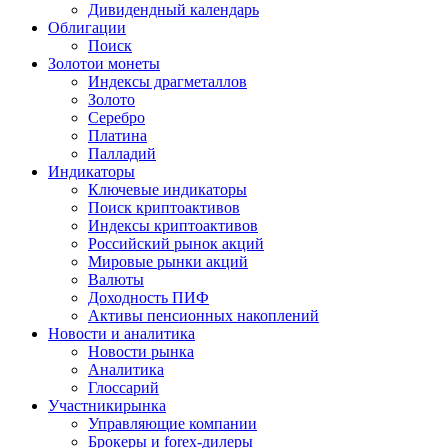
Дивидендный календарь
Облигации
Поиск
Золото
и монеты
Индексы драгметаллов
Золото
Серебро
Платина
Палладий
Индикаторы
Ключевые индикаторы
Поиск криптоактивов
Индексы криптоактивов
Российский рынок акций
Мировые рынки акций
Валюты
Доходность ПИФ
Активы пенсионных накоплений
Новости и аналитика
Новости рынка
Аналитика
Глоссарий
Участники
рынка
Управляющие компании
Брокеры и forex-дилеры