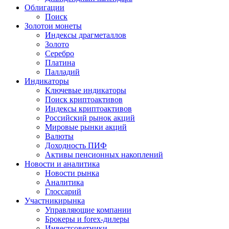
Облигации
Поиск
Золото
и монеты
Индексы драгметаллов
Золото
Серебро
Платина
Палладий
Индикаторы
Ключевые индикаторы
Поиск криптоактивов
Индексы криптоактивов
Российский рынок акций
Мировые рынки акций
Валюты
Доходность ПИФ
Активы пенсионных накоплений
Новости и аналитика
Новости рынка
Аналитика
Глоссарий
Участники
рынка
Управляющие компании
Брокеры и forex-дилеры
Инвестсоветники