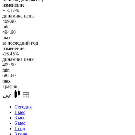
изменение
+ 3.17%
динамика цены
409.90
min
494.90
max
за последний год
изменение
-16.45%
динамика цены
409.90
min
682.60
max
График
Сегодня
1 мес
3 мес
6 мес
1 год
3 года