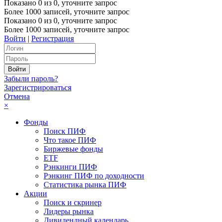
Показано
0
из
0
, уточните запрос
Более 1000 записей, уточните запрос
Показано
0
из
0
, уточните запрос
Более 1000 записей, уточните запрос
Войти
|
Регистрация
Забыли пароль?
Зарегистрироваться
Отмена
×
Фонды
Поиск ПИФ
Что такое ПИФ
Биржевые фонды
ETF
Рэнкинги ПИФ
Рэнкинг ПИФ по доходности
Статистика рынка ПИФ
Акции
Поиск и скринер
Лидеры рынка
Дивидендный календарь