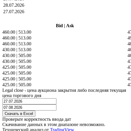
28.07.2026
27.07.2026
Bid
|
Ask
460.00
|
513.00
4
460.00
|
513.00
4
460.00
|
513.00
4
430.00
|
513.00
4
430.00
|
505.00
4
430.00
|
505.00
4
425.00
|
505.00
4
425.00
|
505.00
4
425.00
|
505.00
4
425.00
|
505.00
4
Legal close - цена аукциона закрытия либо последняя текущая
цена торгового дня
Проверьте корректность ввода дат
Скачивание данных в этом диапазоне невозможно.
Технический анализ от
TradingView