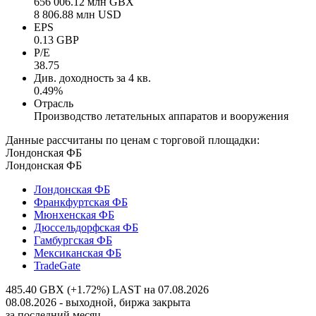
656 006.12 млн GBX
8 806.88 млн USD
EPS
0.13 GBP
P/E
38.75
Див. доходность за 4 кв.
0.49%
Отрасль
Производство летательных аппаратов и вооружения
Данные рассчитаны по ценам с торговой площадки:
Лондонская ФБ
Лондонская ФБ
Лондонская ФБ
Франкфуртская ФБ
Мюнхенская ФБ
Дюссельдорфская ФБ
Гамбургская ФБ
Мексиканская ФБ
TradeGate
485.40 GBX (+1.72%)
LAST на 07.08.2026
08.08.2026 - выходной, биржа закрыта
за последний месяц