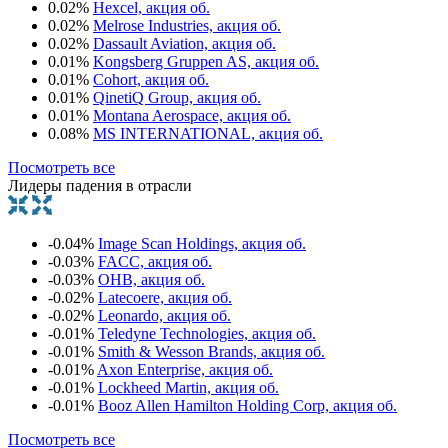
0.02%
Hexcel, акция об.
0.02%
Melrose Industries, акция об.
0.02%
Dassault Aviation, акция об.
0.01%
Kongsberg Gruppen AS, акция об.
0.01%
Cohort, акция об.
0.01%
QinetiQ Group, акция об.
0.01%
Montana Aerospace, акция об.
0.08%
MS INTERNATIONAL, акция об.
Посмотреть все
Лидеры падения в отрасли
-0.04%
Image Scan Holdings, акция об.
-0.03%
FACC, акция об.
-0.03%
OHB, акция об.
-0.02%
Latecoere, акция об.
-0.02%
Leonardo, акция об.
-0.01%
Teledyne Technologies, акция об.
-0.01%
Smith & Wesson Brands, акция об.
-0.01%
Axon Enterprise, акция об.
-0.01%
Lockheed Martin, акция об.
-0.01%
Booz Allen Hamilton Holding Corp, акция об.
Посмотреть все