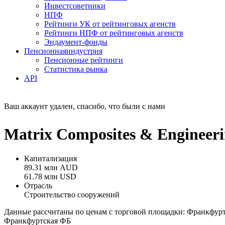
Инвестсоветники
НПФ
Рейтинги УК от рейтинговых агенств
Рейтинги НПФ от рейтинговых агенств
Эндаумент-фонды
Пенсионная
индустрия
Пенсионные рейтинги
Статистика рынка
API
Ваш аккаунт удален, спасибо, что были с нами
Matrix Composites & Enginee
Капитализация
89.31 млн AUD
61.78 млн USD
Отрасль
Строительство сооружений
Данные рассчитаны по ценам с торговой площадки: Франкфур
Франкфуртская ФБ