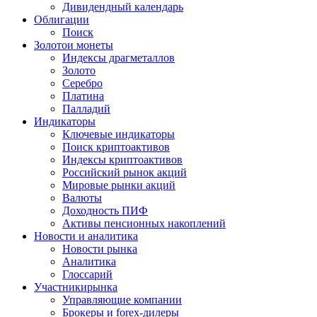
Дивидендный календарь
Облигации
Поиск
Золото
и монеты
Индексы драгметаллов
Золото
Серебро
Платина
Палладий
Индикаторы
Ключевые индикаторы
Поиск криптоактивов
Индексы криптоактивов
Российский рынок акций
Мировые рынки акций
Валюты
Доходность ПИФ
Активы пенсионных накоплений
Новости и аналитика
Новости рынка
Аналитика
Глоссарий
Участники
рынка
Управляющие компании
Брокеры и forex-дилеры