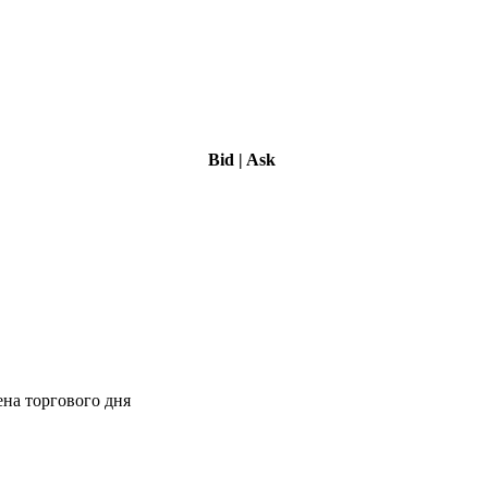
Bid
|
Ask
ена торгового дня