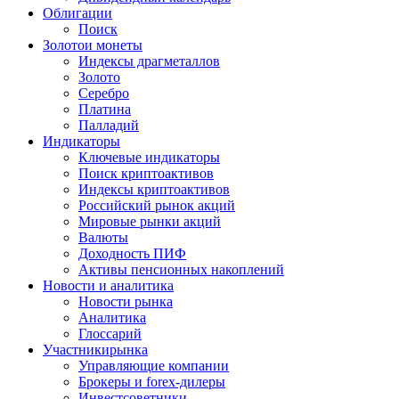
Облигации
Поиск
Золото
и монеты
Индексы драгметаллов
Золото
Серебро
Платина
Палладий
Индикаторы
Ключевые индикаторы
Поиск криптоактивов
Индексы криптоактивов
Российский рынок акций
Мировые рынки акций
Валюты
Доходность ПИФ
Активы пенсионных накоплений
Новости и аналитика
Новости рынка
Аналитика
Глоссарий
Участники
рынка
Управляющие компании
Брокеры и forex-дилеры
Инвестсоветники