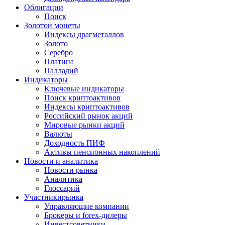
Облигации
Поиск
Золото
и монеты
Индексы драгметаллов
Золото
Серебро
Платина
Палладий
Индикаторы
Ключевые индикаторы
Поиск криптоактивов
Индексы криптоактивов
Российский рынок акций
Мировые рынки акций
Валюты
Доходность ПИФ
Активы пенсионных накоплений
Новости и аналитика
Новости рынка
Аналитика
Глоссарий
Участники
рынка
Управляющие компании
Брокеры и forex-дилеры
Инвестсоветники