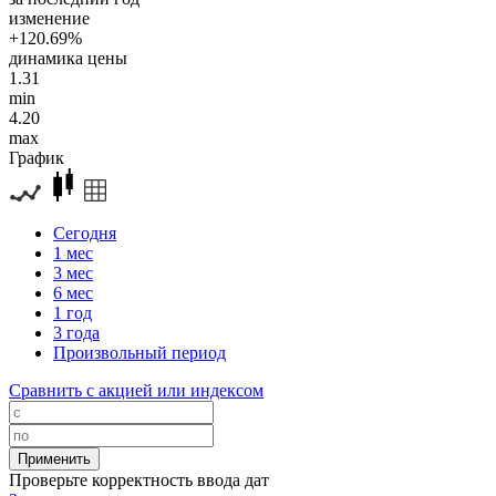
изменение
+120.69%
динамика цены
1.31
min
4.20
max
График
Сегодня
1 мес
3 мес
6 мес
1 год
3 года
Произвольный период
Сравнить с акцией или индексом
Проверьте корректность ввода дат