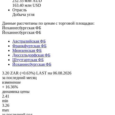
232.35 млн AUD
163.40 млн USD
Отрасль
Добыча угля
Данные рассчитаны по ценам с торговой площадки:
Йоханнесбургская ФБ
Йоханнесбургская ФБ
Австралийская ФБ
Франкфуртская ФБ
Мюнхенская ФБ
Дюссельдорфская ФБ
Штутгартская ФБ
Йоханнесбургская ФБ
3.20 ZAR (+0.63%)
LAST на 06.08.2026
за последний месяц
изменение
+ 16.36%
динамика цены
2.41
min
3.26
max
за последний год