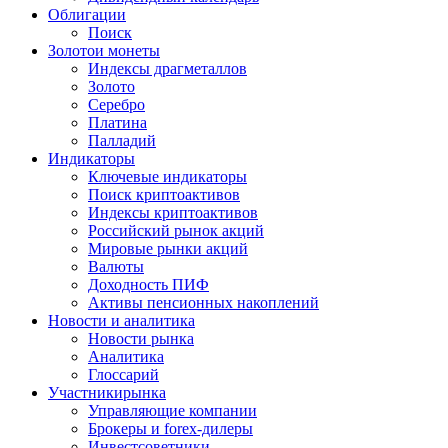
Облигации
Поиск
Золото
и монеты
Индексы драгметаллов
Золото
Серебро
Платина
Палладий
Индикаторы
Ключевые индикаторы
Поиск криптоактивов
Индексы криптоактивов
Российский рынок акций
Мировые рынки акций
Валюты
Доходность ПИФ
Активы пенсионных накоплений
Новости и аналитика
Новости рынка
Аналитика
Глоссарий
Участники
рынка
Управляющие компании
Брокеры и forex-дилеры
Инвестсоветники