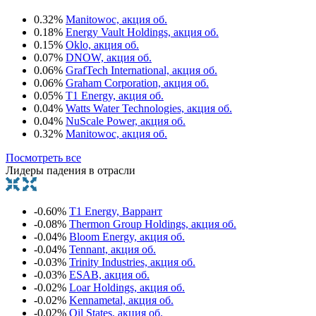
0.32%
Manitowoc, акция об.
0.18%
Energy Vault Holdings, акция об.
0.15%
Oklo, акция об.
0.07%
DNOW, акция об.
0.06%
GrafTech International, акция об.
0.06%
Graham Corporation, акция об.
0.05%
T1 Energy, акция об.
0.04%
Watts Water Technologies, акция об.
0.04%
NuScale Power, акция об.
0.32%
Manitowoc, акция об.
Посмотреть все
Лидеры падения в отрасли
-0.60%
T1 Energy, Варрант
-0.08%
Thermon Group Holdings, акция об.
-0.04%
Bloom Energy, акция об.
-0.04%
Tennant, акция об.
-0.03%
Trinity Industries, акция об.
-0.03%
ESAB, акция об.
-0.02%
Loar Holdings, акция об.
-0.02%
Kennametal, акция об.
-0.02%
Oil States, акция об.