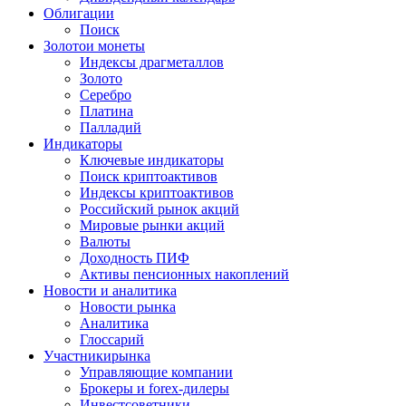
Облигации
Поиск
Золото
и монеты
Индексы драгметаллов
Золото
Серебро
Платина
Палладий
Индикаторы
Ключевые индикаторы
Поиск криптоактивов
Индексы криптоактивов
Российский рынок акций
Мировые рынки акций
Валюты
Доходность ПИФ
Активы пенсионных накоплений
Новости и аналитика
Новости рынка
Аналитика
Глоссарий
Участники
рынка
Управляющие компании
Брокеры и forex-дилеры
Инвестсоветники