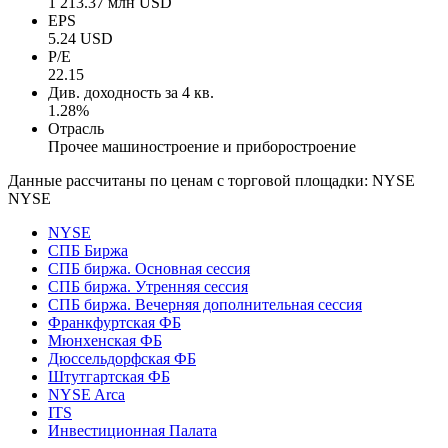
1 213.37 млн USD
EPS
5.24 USD
P/E
22.15
Див. доходность за 4 кв.
1.28%
Отрасль
Прочее машиностроение и приборостроение
Данные рассчитаны по ценам с торговой площадки: NYSE
NYSE
NYSE
СПБ Биржа
СПБ биржа. Основная сессия
СПБ биржа. Утренняя сессия
СПБ биржа. Вечерняя дополнительная сессия
Франкфуртская ФБ
Мюнхенская ФБ
Дюссельдорфская ФБ
Штутгартская ФБ
NYSE Arca
ITS
Инвестиционная Палата