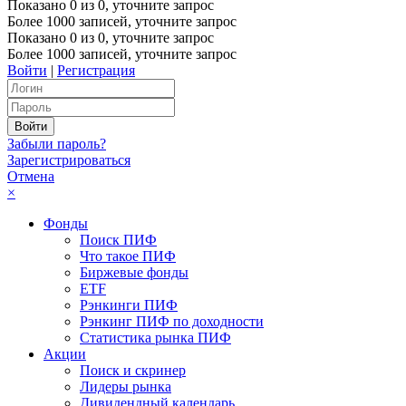
Показано
0
из
0
, уточните запрос
Более 1000 записей, уточните запрос
Показано
0
из
0
, уточните запрос
Более 1000 записей, уточните запрос
Войти
|
Регистрация
Забыли пароль?
Зарегистрироваться
Отмена
×
Фонды
Поиск ПИФ
Что такое ПИФ
Биржевые фонды
ETF
Рэнкинги ПИФ
Рэнкинг ПИФ по доходности
Статистика рынка ПИФ
Акции
Поиск и скринер
Лидеры рынка
Дивидендный календарь