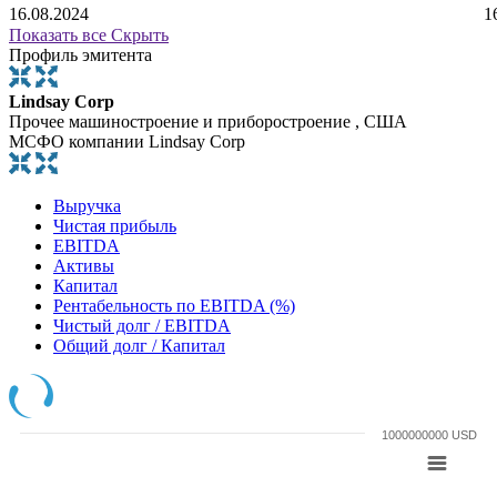
16.08.2024
1
Показать все
Скрыть
Профиль эмитента
Lindsay Corp
Прочее машиностроение и приборостроение , США
МСФО компании Lindsay Corp
Выручка
Чистая прибыль
EBITDA
Активы
Капитал
Рентабельность по EBITDA (%)
Чистый долг / EBITDA
Общий долг / Капитал
1000000000 USD