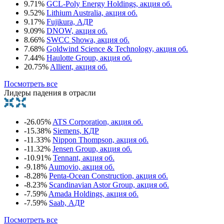
9.71%
GCL-Poly Energy Holdings, акция об.
9.52%
Lithium Australia, акция об.
9.17%
Fujikura, АДР
9.09%
DNOW, акция об.
8.66%
SWCC Showa, акция об.
7.68%
Goldwind Science & Technology, акция об.
7.44%
Haulotte Group, акция об.
20.75%
Allient, акция об.
Посмотреть все
Лидеры падения в отрасли
-26.05%
ATS Corporation, акция об.
-15.38%
Siemens, КДР
-11.33%
Nippon Thompson, акция об.
-11.32%
Jensen Group, акция об.
-10.91%
Tennant, акция об.
-9.18%
Aumovio, акция об.
-8.28%
Penta-Ocean Construction, акция об.
-8.23%
Scandinavian Astor Group, акция об.
-7.59%
Amada Holdings, акция об.
-7.59%
Saab, АДР
Посмотреть все