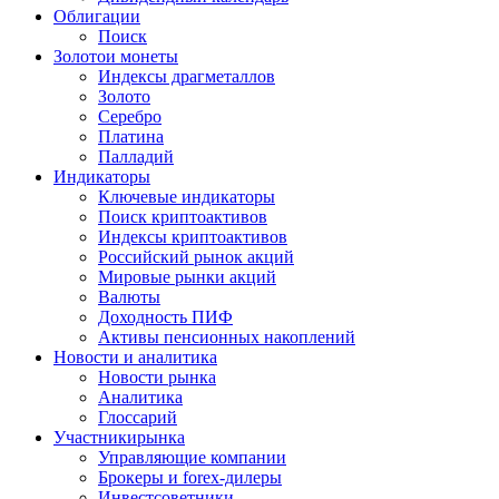
Облигации
Поиск
Золото
и монеты
Индексы драгметаллов
Золото
Серебро
Платина
Палладий
Индикаторы
Ключевые индикаторы
Поиск криптоактивов
Индексы криптоактивов
Российский рынок акций
Мировые рынки акций
Валюты
Доходность ПИФ
Активы пенсионных накоплений
Новости и аналитика
Новости рынка
Аналитика
Глоссарий
Участники
рынка
Управляющие компании
Брокеры и forex-дилеры
Инвестсоветники