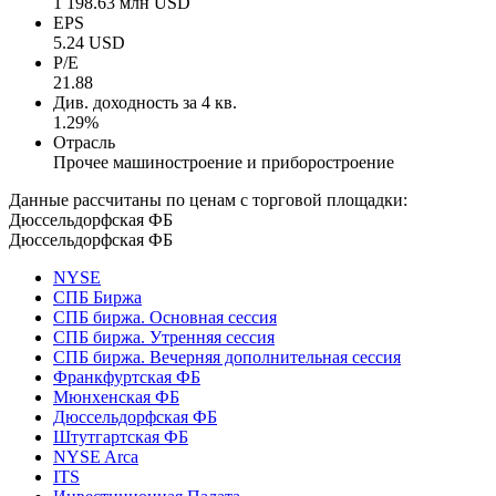
1 198.63 млн USD
EPS
5.24 USD
P/E
21.88
Див. доходность за 4 кв.
1.29%
Отрасль
Прочее машиностроение и приборостроение
Данные рассчитаны по ценам с торговой площадки:
Дюссельдорфская ФБ
Дюссельдорфская ФБ
NYSE
СПБ Биржа
СПБ биржа. Основная сессия
СПБ биржа. Утренняя сессия
СПБ биржа. Вечерняя дополнительная сессия
Франкфуртская ФБ
Мюнхенская ФБ
Дюссельдорфская ФБ
Штутгартская ФБ
NYSE Arca
ITS