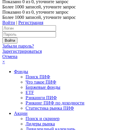
Показано
0
из
0
, уточните запрос
Более 1000 записей, уточните запрос
Показано
0
из
0
, уточните запрос
Более 1000 записей, уточните запрос
Войти
|
Регистрация
Забыли пароль?
Зарегистрироваться
Отмена
×
Фонды
Поиск ПИФ
Что такое ПИФ
Биржевые фонды
ETF
Рэнкинги ПИФ
Рэнкинг ПИФ по доходности
Статистика рынка ПИФ
Акции
Поиск и скринер
Лидеры рынка
Дивидендный календарь