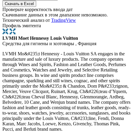
Проверьте корректность ввода дат
Скачивание данных в этом диапазоне невозможно.
Технический анализ от
TradingView
Профиль эмитента
LVMH Moet Hennessy Louis Vuitton
Средства для гигиены и хозтовары , Франция
LVMH Mo&#235;t Hennessy - Louis Vuitton SA engages in the
manufacture and sale of luxury products. The company operates
through Wines and Spirits, Fashion and Leather Goods, Perfumes
and Cosmetics, Watches and Jewelry, and Selective Retailing
business groups. Its wine and spirits product line comprises
champagne, sparkling and still wines, cognac, and other spirits
primarily under the Mo&#235;t & Chandon, Dom P&#233;rignon,
Mercier, Veuve Clicquot, Ruinart, Krug, Ch&#226;teau d’Yquem,
Ch&#226;teau Cheval Blanc, Hennessy, Glenmorangie, Ardbeg,
Belvedere, 10 Cane, and Wenjun brand names. The company offers
fashion and leather goods consisting of trunks, leather goods, ready-
to-wear, shoes, watches, jewelry, accessories, sunglasses, and books
principally under the Louis Vuitton, C&#233;line, Fendi, Donna
Karan, Marc Jacobs, Loewe, Kenzo, Givenchy, Thomas Pink,
Pucci, and Berluti brand names.