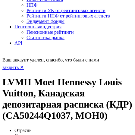
НПФ
Рейтинги УК от рейтинговых агенств
Рейтинги НПФ от рейтинговых агенств
Эндаумент-фонды
Пенсионная
индустрия
Пенсионные рейтинги
Статистика рынка
API
Ваш аккаунт удален, спасибо, что были с нами
закрыть ✕
LVMH Moet Hennessy Louis
Vuitton, Канадская
депозитарная расписка (КДР)
(CA50244Q1037, MOH0)
Отрасль