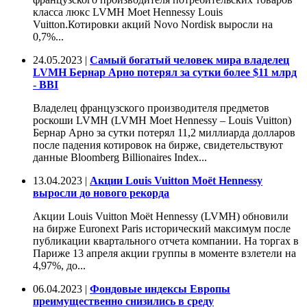
класса люкс LVMH Moet Hennessy Louis
Vuitton.Котировки акций Novo Nordisk выросли на
0,7%...
24.05.2023 |
Самый богатый человек мира владелец
LVMH Бернар Арно потерял за сутки более $11 млрд
- BBI
Владелец французского производителя предметов
роскоши LVMH (LVMH Moet Hennessy – Louis Vuitton)
Бернар Арно за сутки потерял 11,2 миллиарда долларов
после падения котировок на бирже, свидетельствуют
данные Bloomberg Billionaires Index...
13.04.2023 |
Акции Louis Vuitton Moët Hennessy
выросли до нового рекорда
Акции Louis Vuitton Moët Hennessy (LVMH) обновили
на бирже Euronext Paris исторический максимум после
публикации квартального отчета компании. На торгах в
Париже 13 апреля акции группы в моменте взлетели на
4,97%, до...
06.04.2023 |
Фондовые индексы Европы
преимущественно снизились в среду