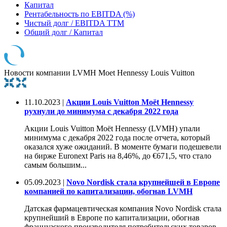
Капитал
Рентабельность по EBITDA (%)
Чистый долг / EBITDA TTM
Общий долг / Капитал
Новости компании LVMH Moet Hennessy Louis Vuitton
11.10.2023 |
Акции Louis Vuitton Moët Hennessy
рухнули до минимума с декабря 2022 года
Акции Louis Vuitton Moët Hennessy (LVMH) упали
минимума с декабря 2022 года после отчета, который
оказался хуже ожиданий. В моменте бумаги подешевели
на бирже Euronext Paris на 8,46%, до €671,5, что стало
самым большим...
05.09.2023 |
Novo Nordisk стала крупнейшей в Европе
компанией по капитализации, обогнав LVMH
Датская фармацевтическая компания Novo Nordisk стала
крупнейший в Европе по капитализации, обогнав
французского производителя потребительских товаров