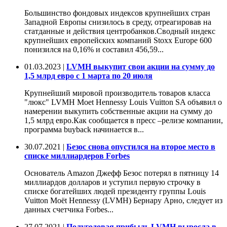
Большинство фондовых индексов крупнейших стран
Западной Европы снизилось в среду, отреагировав на
статданные и действия центробанков.Сводный индекс
крупнейших европейских компаний Stoxx Europe 600
понизился на 0,16% и составил 456,59...
01.03.2023 |
LVMH выкупит свои акции на сумму до
1,5 млрд евро с 1 марта по 20 июля
Крупнейший мировой производитель товаров класса
"люкс" LVMH Moet Hennessy Louis Vuitton SA объявил о
намерении выкупить собственные акции на сумму до
1,5 млрд евро.Как сообщается в пресс –релизе компании,
программа buyback начинается в...
30.07.2021 |
Безос снова опустился на второе место в
списке миллиардеров Forbes
Основатель Amazon Джефф Безос потерял в пятницу 14
миллиардов долларов и уступил первую строчку в
списке богатейших людей президенту группы Louis
Vuitton Moët Hennessy (LVMH) Бернару Арно, следует из
данных счетчика Forbes...
27.07.2021 |
Полугодовая прибыль LVMH выросла в