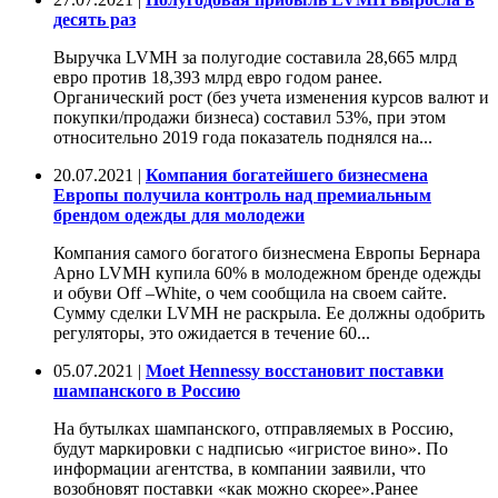
десять раз
Выручка LVMH за полугодие составила 28,665 млрд
евро против 18,393 млрд евро годом ранее.
Органический рост (без учета изменения курсов валют и
покупки/продажи бизнеса) составил 53%, при этом
относительно 2019 года показатель поднялся на...
20.07.2021 |
Компания богатейшего бизнесмена
Европы получила контроль над премиальным
брендом одежды для молодежи
Компания самого богатого бизнесмена Европы Бернара
Арно LVMH купила 60% в молодежном бренде одежды
и обуви Off –White, о чем сообщила на своем сайте.
Сумму сделки LVMH не раскрыла. Ее должны одобрить
регуляторы, это ожидается в течение 60...
05.07.2021 |
Moet Hennessy восстановит поставки
шампанского в Россию
На бутылках шампанского, отправляемых в Россию,
будут маркировки с надписью «игристое вино». По
информации агентства, в компании заявили, что
возобновят поставки «как можно скорее».Ранее