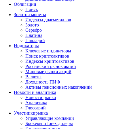
Облигации
Поиск
Золото
и монеты
Индексы драгметаллов
Золото
Серебро
Платина
Палладий
Индикаторы
Ключевые индикаторы
Поиск криптоактивов
Индексы криптоактивов
Российский рынок акций
Мировые рынки акций
Валюты
Доходность ПИФ
Активы пенсионных накоплений
Новости и аналитика
Новости рынка
Аналитика
Глоссарий
Участники
рынка
Управляющие компании
Брокеры и forex-дилеры
Инвестсоветники