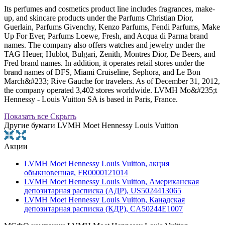
Its perfumes and cosmetics product line includes fragrances, make-
up, and skincare products under the Parfums Christian Dior,
Guerlain, Parfums Givenchy, Kenzo Parfums, Fendi Parfums, Make
Up For Ever, Parfums Loewe, Fresh, and Acqua di Parma brand
names. The company also offers watches and jewelry under the
TAG Heuer, Hublot, Bulgari, Zenith, Montres Dior, De Beers, and
Fred brand names. In addition, it operates retail stores under the
brand names of DFS, Miami Cruiseline, Sephora, and Le Bon
March&#233; Rive Gauche for travelers. As of December 31, 2012,
the company operated 3,402 stores worldwide. LVMH Mo&#235;t
Hennessy - Louis Vuitton SA is based in Paris, France.
Показать все
Скрыть
Другие бумаги LVMH Moet Hennessy Louis Vuitton
Акции
LVMH Moet Hennessy Louis Vuitton, акция
обыкновенная, FR0000121014
LVMH Moet Hennessy Louis Vuitton, Американская
депозитарная расписка (АДР), US5024413065
LVMH Moet Hennessy Louis Vuitton, Канадская
депозитарная расписка (КДР), CA50244E1007