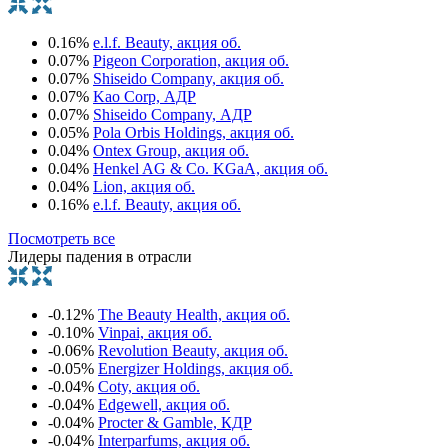
0.16%
e.l.f. Beauty, акция об.
0.07%
Pigeon Corporation, акция об.
0.07%
Shiseido Company, акция об.
0.07%
Kao Corp, АДР
0.07%
Shiseido Company, АДР
0.05%
Pola Orbis Holdings, акция об.
0.04%
Ontex Group, акция об.
0.04%
Henkel AG & Co. KGaA, акция об.
0.04%
Lion, акция об.
0.16%
e.l.f. Beauty, акция об.
Посмотреть все
Лидеры падения в отрасли
-0.12%
The Beauty Health, акция об.
-0.10%
Vinpai, акция об.
-0.06%
Revolution Beauty, акция об.
-0.05%
Energizer Holdings, акция об.
-0.04%
Coty, акция об.
-0.04%
Edgewell, акция об.
-0.04%
Procter & Gamble, КДР
-0.04%
Interparfums, акция об.