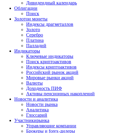
Дивидендный календарь
Облигации
Поиск
Золото
и монеты
Индексы драгметаллов
Золото
Серебро
Платина
Палладий
Индикаторы
Ключевые индикаторы
Поиск криптоактивов
Индексы криптоактивов
Российский рынок акций
Мировые рынки акций
Валюты
Доходность ПИФ
Активы пенсионных накоплений
Новости и аналитика
Новости рынка
Аналитика
Глоссарий
Участники
рынка
Управляющие компании
Брокеры и forex-дилеры