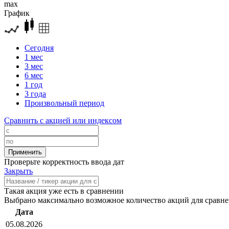
max
График
Сегодня
1 мес
3 мес
6 мес
1 год
3 года
Произвольный период
Сравнить с акцией или индексом
Проверьте корректность ввода дат
Закрыть
Такая акция уже есть в сравнении
Выбрано максимально возможное количество акций для сравн
Дата
05.08.2026