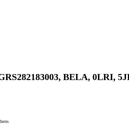
GRS282183003, BELA, 0LRI, 5J
thens