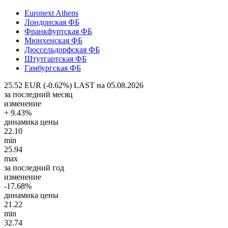
Euronext Athens
Лондонская ФБ
Франкфуртская ФБ
Мюнхенская ФБ
Дюссельдорфская ФБ
Штутгартская ФБ
Гамбургская ФБ
25.52 EUR (-0.62%)
LAST на 05.08.2026
за последний месяц
изменение
+ 9.43%
динамика цены
22.10
min
25.94
max
за последний год
изменение
-17.68%
динамика цены
21.22
min
32.74