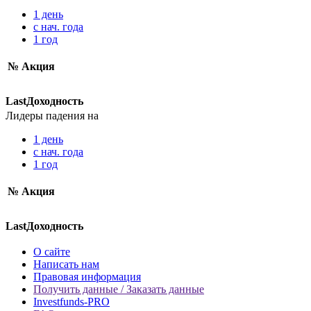
1 день
с нач. года
1 год
№
Акция
Last
Доходность
Лидеры падения
на
1 день
с нач. года
1 год
№
Акция
Last
Доходность
О сайте
Написать нам
Правовая информация
Получить данные / Заказать данные
Investfunds-PRO