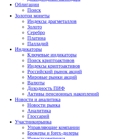
Облигации
Поиск
Золото
и монеты
Индексы драгметаллов
Золото
Серебро
Платина
Палладий
Индикаторы
Ключевые индикаторы
Поиск криптоактивов
Индексы криптоактивов
Российский рынок акций
Мировые рынки акций
Валюты
Доходность ПИФ
Активы пенсионных накоплений
Новости и аналитика
Новости рынка
Аналитика
Глоссарий
Участники
рынка
Управляющие компании
Брокеры и forex-дилеры
Инвестсоветники