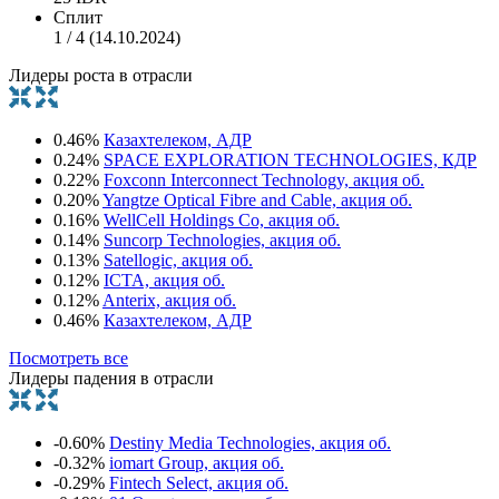
Сплит
1 / 4 (14.10.2024)
Лидеры роста в отрасли
0.46%
Казахтелеком, АДР
0.24%
SPACE EXPLORATION TECHNOLOGIES, КДР
0.22%
Foxconn Interconnect Technology, акция об.
0.20%
Yangtze Optical Fibre and Cable, акция об.
0.16%
WellCell Holdings Co, акция об.
0.14%
Suncorp Technologies, акция об.
0.13%
Satellogic, акция об.
0.12%
ICTA, акция об.
0.12%
Anterix, акция об.
0.46%
Казахтелеком, АДР
Посмотреть все
Лидеры падения в отрасли
-0.60%
Destiny Media Technologies, акция об.
-0.32%
iomart Group, акция об.
-0.29%
Fintech Select, акция об.