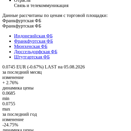
Отрасль
Связь и телекоммуникация
Данные рассчитаны по ценам с торговой площадки:
Франкфуртская ФБ
Франкфуртская ФБ
Индонезийская ФБ
Франкфуртская ФБ
Мюнхенская ФБ
Дюссельдорфская ФБ
Штутгартская ФБ
0.0745 EUR (-0.67%)
LAST на 05.08.2026
за последний месяц
изменение
+ 2.76%
динамика цены
0.0685
min
0.0755
max
за последний год
изменение
-24.75%
динамика цены