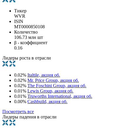
Тикер
WVR
ISIN
MT0000850108
Количество
106.73 млн шт
β - коэффициент
0.16
Лидеры роста в отрасли
0.02%
Italtile, акция об.
0.02%
Mr. Price Group, акция об.
0.02%
The Foschini Group, акция об.
0.01%
Lewis Group, акция об.
0.01%
Truworths International, акция об.
0.00%
Cashbuild, акция об.
Посмотреть все
Лидеры падения в отрасли