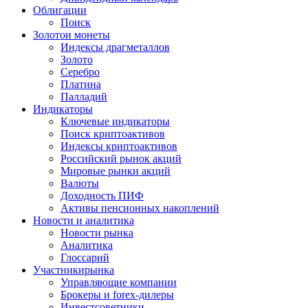
Облигации
Поиск
Золото
и монеты
Индексы драгметаллов
Золото
Серебро
Платина
Палладий
Индикаторы
Ключевые индикаторы
Поиск криптоактивов
Индексы криптоактивов
Российский рынок акций
Мировые рынки акций
Валюты
Доходность ПИФ
Активы пенсионных накоплений
Новости и аналитика
Новости рынка
Аналитика
Глоссарий
Участники
рынка
Управляющие компании
Брокеры и forex-дилеры
Инвестсоветники