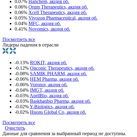
0.07%
Hanchem, акция об.
0.06%
Orum Therapeutics, акция об.
0.06%
Xcell Therapeutics, акция об.
0.05%
Vivozon Pharmaceutical, акция об.
0.04%
MFC, акция об.
0.41%
Novomics, акция об.
Посмотреть все
Лидеры падения в отрасли
-0.13%
ROKIT, акция об.
-0.12%
Onconic Therapeutics, акция об.
-0.08%
SAMIK PHARM, акция об.
-0.06%
HEM Pharma, акция об.
-0.06%
Voronoi, акция об.
-0.04%
IMGT, акция об.
-0.03%
AprilBio, акция об.
-0.03%
Baskhanbio Pharma, акция об.
-0.02%
Y-Biologics, акция об.
-0.02%
Huons Global Co, акция об.
Посмотреть все
Очистить
Данные для сравнения за выбранный период не доступны.