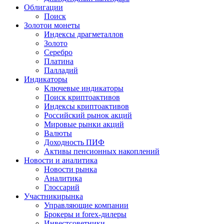
Облигации
Поиск
Золото
и монеты
Индексы драгметаллов
Золото
Серебро
Платина
Палладий
Индикаторы
Ключевые индикаторы
Поиск криптоактивов
Индексы криптоактивов
Российский рынок акций
Мировые рынки акций
Валюты
Доходность ПИФ
Активы пенсионных накоплений
Новости и аналитика
Новости рынка
Аналитика
Глоссарий
Участники
рынка
Управляющие компании
Брокеры и forex-дилеры
Инвестсоветники