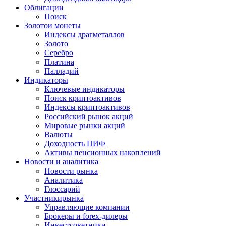
Облигации
Поиск
Золото
и монеты
Индексы драгметаллов
Золото
Серебро
Платина
Палладий
Индикаторы
Ключевые индикаторы
Поиск криптоактивов
Индексы криптоактивов
Российский рынок акций
Мировые рынки акций
Валюты
Доходность ПИФ
Активы пенсионных накоплений
Новости и аналитика
Новости рынка
Аналитика
Глоссарий
Участники
рынка
Управляющие компании
Брокеры и forex-дилеры
Инвестсоветники