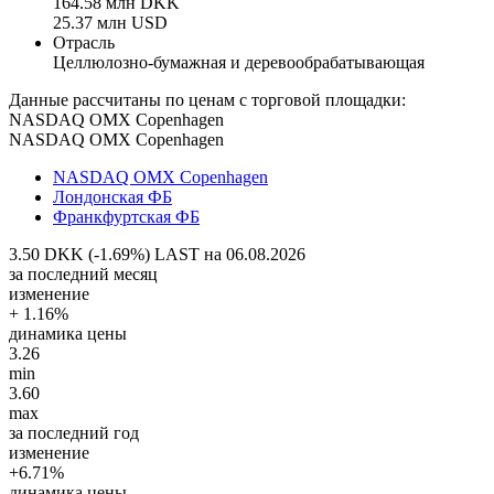
164.58 млн DKK
25.37 млн USD
Отрасль
Целлюлозно-бумажная и деревообрабатывающая
Данные рассчитаны по ценам с торговой площадки:
NASDAQ OMX Copenhagen
NASDAQ OMX Copenhagen
NASDAQ OMX Copenhagen
Лондонская ФБ
Франкфуртская ФБ
3.50 DKK (-1.69%)
LAST на 06.08.2026
за последний месяц
изменение
+ 1.16%
динамика цены
3.26
min
3.60
max
за последний год
изменение
+6.71%
динамика цены