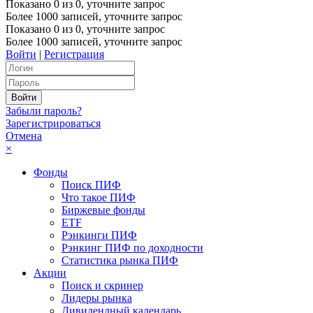
Показано
0
из
0
, уточните запрос
Более 1000 записей, уточните запрос
Показано
0
из
0
, уточните запрос
Более 1000 записей, уточните запрос
Войти
|
Регистрация
Забыли пароль?
Зарегистрироваться
Отмена
×
Фонды
Поиск ПИФ
Что такое ПИФ
Биржевые фонды
ETF
Рэнкинги ПИФ
Рэнкинг ПИФ по доходности
Статистика рынка ПИФ
Акции
Поиск и скринер
Лидеры рынка
Дивидендный календарь