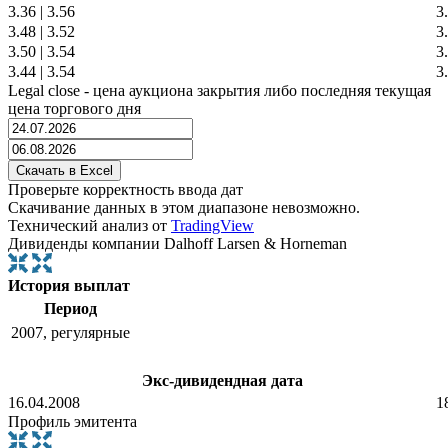
3.36
|
3.56
3
3.48
|
3.52
3
3.50
|
3.54
3
3.44
|
3.54
3
Legal close - цена аукциона закрытия либо последняя текущая
цена торгового дня
Проверьте корректность ввода дат
Скачивание данных в этом диапазоне невозможно.
Технический анализ от
TradingView
Дивиденды компании Dalhoff Larsen & Horneman
История выплат
Период
2007, регулярные
Экс-дивидендная дата
16.04.2008
1
Профиль эмитента