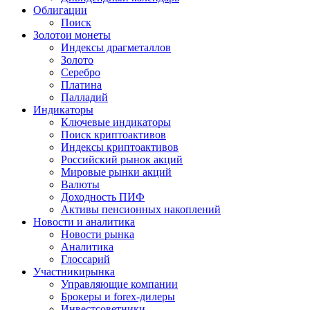
Облигации
Поиск
Золото
и монеты
Индексы драгметаллов
Золото
Серебро
Платина
Палладий
Индикаторы
Ключевые индикаторы
Поиск криптоактивов
Индексы криптоактивов
Российский рынок акций
Мировые рынки акций
Валюты
Доходность ПИФ
Активы пенсионных накоплений
Новости и аналитика
Новости рынка
Аналитика
Глоссарий
Участники
рынка
Управляющие компании
Брокеры и forex-дилеры
Инвестсоветники