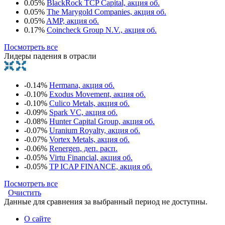
0.05%
BlackRock TCP Capital, акция об.
0.05%
The Marygold Companies, акция об.
0.05%
AMP, акция об.
0.17%
Coincheck Group N.V., акция об.
Посмотреть все
Лидеры падения в отрасли
-0.14%
Hermana, акция об.
-0.10%
Exodus Movement, акция об.
-0.10%
Culico Metals, акция об.
-0.09%
Spark VC, акция об.
-0.08%
Hunter Capital Group, акция об.
-0.07%
Uranium Royalty, акция об.
-0.07%
Vortex Metals, акция об.
-0.06%
Renergen, деп. расп.
-0.05%
Virtu Financial, акция об.
-0.05%
TP ICAP FINANCE, акция об.
Посмотреть все
Очистить
Данные для сравнения за выбранный период не доступны.
О сайте