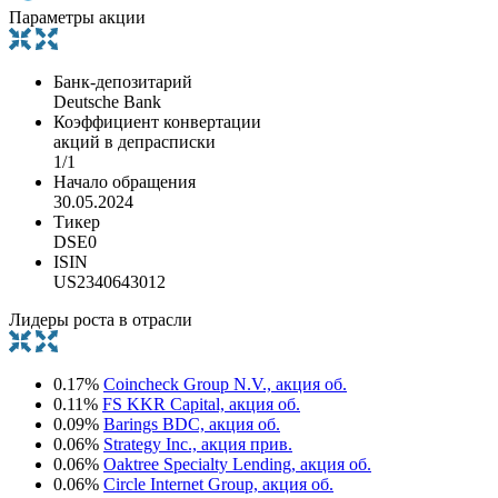
Параметры акции
Банк-депозитарий
Deutsche Bank
Коэффициент конвертации
акций в депрасписки
1/1
Начало обращения
30.05.2024
Тикер
DSE0
ISIN
US2340643012
Лидеры роста в отрасли
0.17%
Coincheck Group N.V., акция об.
0.11%
FS KKR Capital, акция об.
0.09%
Barings BDC, акция об.
0.06%
Strategy Inc., акция прив.
0.06%
Oaktree Specialty Lending, акция об.
0.06%
Circle Internet Group, акция об.