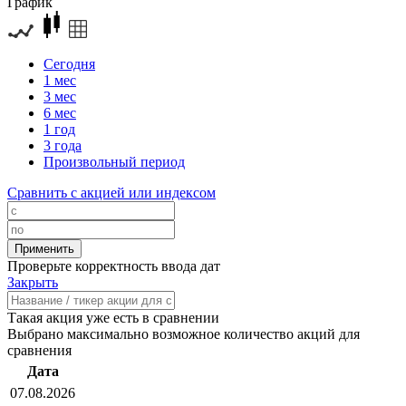
График
Сегодня
1 мес
3 мес
6 мес
1 год
3 года
Произвольный период
Сравнить с акцией или индексом
Проверьте корректность ввода дат
Закрыть
Такая акция уже есть в сравнении
Выбрано максимально возможное количество акций для
сравнения
Дата
07.08.2026