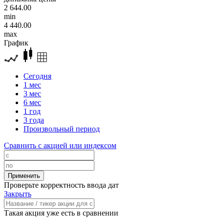
2 644.00
min
4 440.00
max
График
Сегодня
1 мес
3 мес
6 мес
1 год
3 года
Произвольный период
Сравнить с акцией или индексом
Проверьте корректность ввода дат
Закрыть
Такая акция уже есть в сравнении