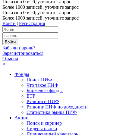
Показано
0
из
0
, уточните запрос
Более 1000 записей, уточните запрос
Показано
0
из
0
, уточните запрос
Более 1000 записей, уточните запрос
Войти
|
Регистрация
Забыли пароль?
Зарегистрироваться
Отмена
×
Фонды
Поиск ПИФ
Что такое ПИФ
Биржевые фонды
ETF
Рэнкинги ПИФ
Рэнкинг ПИФ по доходности
Статистика рынка ПИФ
Акции
Поиск и скринер
Лидеры рынка
Дивидендный календарь