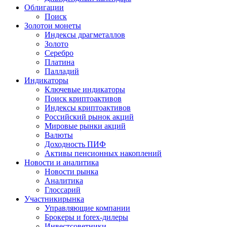
Облигации
Поиск
Золото
и монеты
Индексы драгметаллов
Золото
Серебро
Платина
Палладий
Индикаторы
Ключевые индикаторы
Поиск криптоактивов
Индексы криптоактивов
Российский рынок акций
Мировые рынки акций
Валюты
Доходность ПИФ
Активы пенсионных накоплений
Новости и аналитика
Новости рынка
Аналитика
Глоссарий
Участники
рынка
Управляющие компании
Брокеры и forex-дилеры
Инвестсоветники