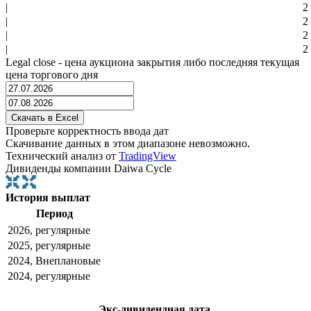
|
2
|
2
|
2
|
2
Legal close - цена аукциона закрытия либо последняя текущая
цена торгового дня
Проверьте корректность ввода дат
Скачивание данных в этом диапазоне невозможно.
Технический анализ от
TradingView
Дивиденды компании Daiwa Cycle
История выплат
Период
2026, регулярные
2025, регулярные
2024, Внеплановые
2024, регулярные
Экс-дивидендная дата