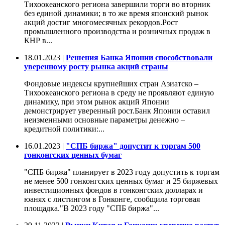
Тихоокеанского региона завершили торги во вторник
без единой динамики; в то же время японский рынок
акций достиг многомесячных рекордов.Рост
промышленного производства и розничных продаж в
КНР в...
18.01.2023 |
Решения Банка Японии способствовали
уверенному росту рынка акций страны
Фондовые индексы крупнейших стран Азиатско –
Тихоокеанского региона в среду не проявляют единую
динамику, при этом рынок акций Японии
демонстрирует уверенный рост.Банк Японии оставил
неизменными основные параметры денежно –
кредитной политики:...
16.01.2023 |
"СПБ биржа" допустит к торгам 500
гонконгских ценных бумаг
"СПБ биржа" планирует в 2023 году допустить к торгам
не менее 500 гонконгских ценных бумаг и 25 биржевых
инвестиционных фондов в гонконгских долларах и
юанях с листингом в Гонконге, сообщила торговая
площадка."В 2023 году "СПБ биржа"...