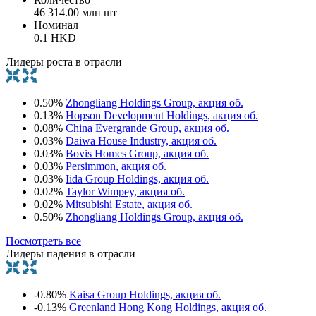
46 314.00 млн шт
Номинал
0.1 HKD
Лидеры роста в отрасли
0.50%
Zhongliang Holdings Group, акция об.
0.13%
Hopson Development Holdings, акция об.
0.08%
China Evergrande Group, акция об.
0.03%
Daiwa House Industry, акция об.
0.03%
Bovis Homes Group, акция об.
0.03%
Persimmon, акция об.
0.03%
Iida Group Holdings, акция об.
0.02%
Taylor Wimpey, акция об.
0.02%
Mitsubishi Estate, акция об.
0.50%
Zhongliang Holdings Group, акция об.
Посмотреть все
Лидеры падения в отрасли
-0.80%
Kaisa Group Holdings, акция об.
-0.13%
Greenland Hong Kong Holdings, акция об.