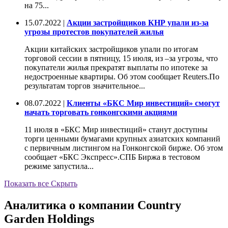
на 75...
15.07.2022 |
Акции застройщиков КНР упали из-за
угрозы протестов покупателей жилья
Акции китайских застройщиков упали по итогам
торговой сессии в пятницу, 15 июля, из –за угрозы, что
покупатели жилья прекратят выплаты по ипотеке за
недостроенные квартиры. Об этом сообщает Reuters.По
результатам торгов значительное...
08.07.2022 |
Клиенты «БКС Мир инвестиций» смогут
начать торговать гонконгскими акциями
11 июля в «БКС Мир инвестиций» станут доступны
торги ценными бумагами крупных азиатских компаний
с первичным листингом на Гонконгской бирже. Об этом
сообщает «БКС Экспресс».СПБ Биржа в тестовом
режиме запустила...
Показать все
Скрыть
Аналитика о компании Country
Garden Holdings