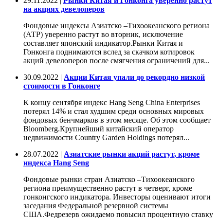
29.11.2022 |
Рынки Китая и Гонконга уверенно растут
на акциях девелоперов
Фондовые индексы Азиатско –Тихоокеанского региона
(АТР) уверенно растут во вторник, исключение
составляет японский индикатор.Рынки Китая и
Гонконга поднимаются вслед за скачком котировок
акций девелоперов после смягчения ограничений для...
30.09.2022 |
Акции Китая упали до рекордно низкой
стоимости в Гонконге
К концу сентября индекс Hang Seng China Enterprises
потерял 14% и стал худшим среди основных мировых
фондовых бенчмарков в этом месяце. Об этом сообщает
Bloomberg.Крупнейший китайский оператор
недвижимости Country Garden Holdings потерял...
28.07.2022 |
Азиатские рынки акций растут, кроме
индекса Hang Seng
Фондовые рынки стран Азиатско –Тихоокеанского
региона преимущественно растут в четверг, кроме
гонконгского индикатора. Инвесторы оценивают итоги
заседания Федеральной резервной системы
США.Федрезерв ожидаемо повысил процентную ставку