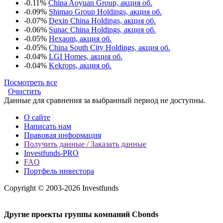
-0.11%
China Aoyuan Group, акция об.
-0.09%
Shimao Group Holdings, акция об.
-0.07%
Dexin China Holdings, акция об.
-0.06%
Sunac China Holdings, акция об.
-0.05%
Hexaom, акция об.
-0.05%
China South City Holdings, акция об.
-0.04%
LGI Homes, акция об.
-0.04%
Kekrops, акция об.
Посмотреть все
Очистить
Данные для сравнения за выбранный период не доступны.
О сайте
Написать нам
Правовая информация
Получить данные / Заказать данные
Investfunds-PRO
FAQ
Портфель инвестора
Copyright © 2003-2026 Investfunds
Другие проекты группы компаний Cbonds