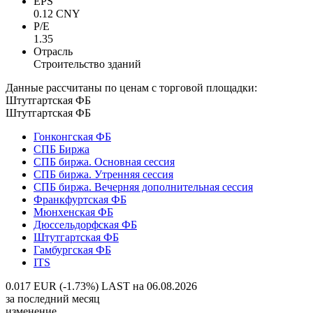
EPS
0.12 CNY
P/E
1.35
Отрасль
Строительство зданий
Данные рассчитаны по ценам с торговой площадки:
Штутгартская ФБ
Штутгартская ФБ
Гонконгская ФБ
СПБ Биржа
СПБ биржа. Основная сессия
СПБ биржа. Утренняя сессия
СПБ биржа. Вечерняя дополнительная сессия
Франкфуртская ФБ
Мюнхенская ФБ
Дюссельдорфская ФБ
Штутгартская ФБ
Гамбургская ФБ
ITS
0.017 EUR (-1.73%)
LAST на 06.08.2026
за последний месяц
изменение