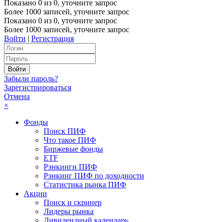
Показано
0
из
0
, уточните запрос
Более 1000 записей, уточните запрос
Показано
0
из
0
, уточните запрос
Более 1000 записей, уточните запрос
Войти
|
Регистрация
Забыли пароль?
Зарегистрироваться
Отмена
×
Фонды
Поиск ПИФ
Что такое ПИФ
Биржевые фонды
ETF
Рэнкинги ПИФ
Рэнкинг ПИФ по доходности
Статистика рынка ПИФ
Акции
Поиск и скринер
Лидеры рынка
Дивидендный календарь