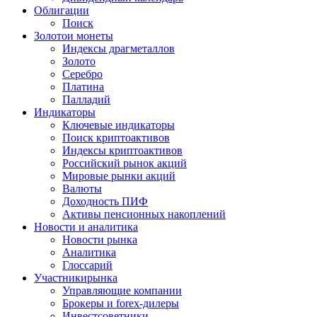
Облигации
Поиск
Золото
и монеты
Индексы драгметаллов
Золото
Серебро
Платина
Палладий
Индикаторы
Ключевые индикаторы
Поиск криптоактивов
Индексы криптоактивов
Российский рынок акций
Мировые рынки акций
Валюты
Доходность ПИФ
Активы пенсионных накоплений
Новости и аналитика
Новости рынка
Аналитика
Глоссарий
Участники
рынка
Управляющие компании
Брокеры и forex-дилеры
Инвестсоветники