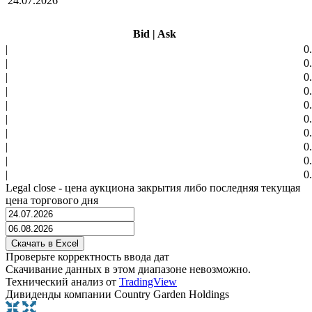
24.07.2026
Bid
|
Ask
|
0
|
0
|
0
|
0
|
0
|
0
|
0
|
0
|
0
|
0
Legal close - цена аукциона закрытия либо последняя текущая
цена торгового дня
Проверьте корректность ввода дат
Скачивание данных в этом диапазоне невозможно.
Технический анализ от
TradingView
Дивиденды компании Country Garden Holdings