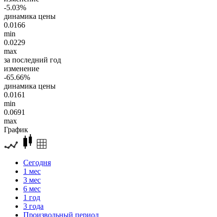
-5.03%
динамика цены
0.0166
min
0.0229
max
за последний год
изменение
-65.66%
динамика цены
0.0161
min
0.0691
max
График
Сегодня
1 мес
3 мес
6 мес
1 год
3 года
Произвольный период