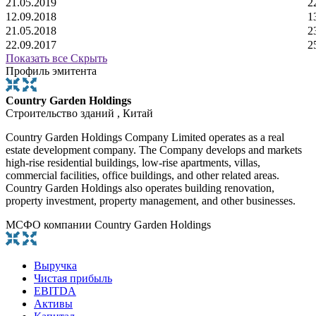
21.05.2019
2
12.09.2018
1
21.05.2018
2
22.09.2017
2
Показать все
Скрыть
Профиль эмитента
Country Garden Holdings
Строительство зданий , Китай
Country Garden Holdings Company Limited operates as a real
estate development company. The Company develops and markets
high-rise residential buildings, low-rise apartments, villas,
commercial facilities, office buildings, and other related areas.
Country Garden Holdings also operates building renovation,
property investment, property management, and other businesses.
МСФО компании Country Garden Holdings
Выручка
Чистая прибыль
EBITDA
Активы