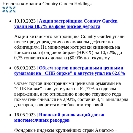
Новости компании Country Garden Holdings
10.10.2023 |
Акции застройщика Country Garden
упали на 10,7% на фоне рисков дефолта
Акции китайского застройщика Country Garden упали
после предупреждения о возможном дефолте по
облигациям. На минимуме котировки снизились на
Гонконгской фондовой бирже (HKEX) на 10,72%, до
0,75 гонконгских доллара ($0,096 по текущему...
05.09.2023 |
Объем торгов иностранными ценными
бумагами на "СПБ бирже" в августе упал на 62,8%
Объем торгов иностранными ценными бумагами на
"СПБ Бирже" в августе упал на 62,77% в годовом
выражении, а по отношению к июлю текущего года
показатель снизился на 2,92%, составив 3,41 миллиарда
долларов, говорится в сообщении торговой...
16.05.2023 |
Японский рынок акций достиг
многомесячных рекордов
Фондовые индексы крупнейших стран Азиатско –