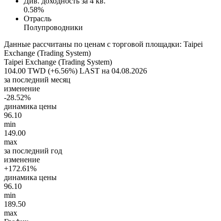
Див. доходность за 4 кв.
0.58%
Отрасль
Полупроводники
Данные рассчитаны по ценам с торговой площадки: Taipei
Exchange (Trading System)
Taipei Exchange (Trading System)
104.00 TWD (+6.56%)
LAST на 04.08.2026
за последний месяц
изменение
-28.52%
динамика цены
96.10
min
149.00
max
за последний год
изменение
+172.61%
динамика цены
96.10
min
189.50
max