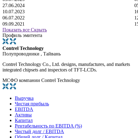
27.06.2024
0
10.07.2023
1
06.07.2022
1
09.09.2021
1
Показать все
Скрыть
Профиль эмитента
Contrel Technology
Полупроводники , Тайвань
Contrel Technology Co., Ltd. designs, manufactures, and markets
integrated chipsets and inspectors of TFT-LCDs.
МСФО компании Contrel Technology
Выручка
Чистая прибыль
EBITDA
Активы
Капитал
Рентабельность по EBITDA (%)
Чистый долг / EBITDA
Общий долг / Капитал