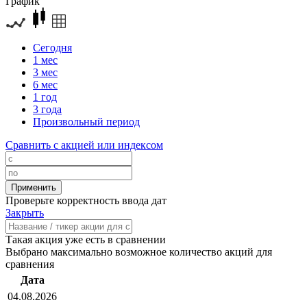
График
Сегодня
1 мес
3 мес
6 мес
1 год
3 года
Произвольный период
Сравнить с акцией или индексом
Проверьте корректность ввода дат
Закрыть
Такая акция уже есть в сравнении
Выбрано максимально возможное количество акций для
сравнения
Дата
04.08.2026