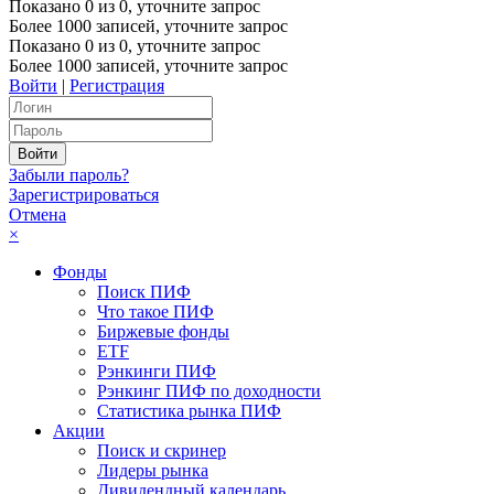
Показано
0
из
0
, уточните запрос
Более 1000 записей, уточните запрос
Показано
0
из
0
, уточните запрос
Более 1000 записей, уточните запрос
Войти
|
Регистрация
Забыли пароль?
Зарегистрироваться
Отмена
×
Фонды
Поиск ПИФ
Что такое ПИФ
Биржевые фонды
ETF
Рэнкинги ПИФ
Рэнкинг ПИФ по доходности
Статистика рынка ПИФ
Акции
Поиск и скринер
Лидеры рынка
Дивидендный календарь