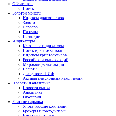
Облигации
Поиск
Золото
и монеты
Индексы драгметаллов
Золото
Серебро
Платина
Палладий
Индикаторы
Ключевые индикаторы
Поиск криптоактивов
Индексы криптоактивов
Российский рынок акций
Мировые рынки акций
Валюты
Доходность ПИФ
Активы пенсионных накоплений
Новости и аналитика
Новости рынка
Аналитика
Глоссарий
Участники
рынка
Управляющие компании
Брокеры и forex-дилеры
Инвестсоветники