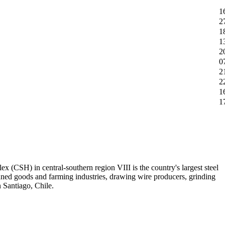
1
2
1
1
2
0
2
2
1
1
x (CSH) in central-southern region VIII is the country's largest steel
canned goods and farming industries, drawing wire producers, grinding
 Santiago, Chile.