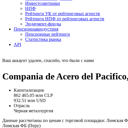
Инвестсоветники
НПФ
Рейтинги УК от рейтинговых агенств
Рейтинги НПФ от рейтинговых агенств
Эндаумент-фонды
Пенсионная
индустрия
Пенсионные рейтинги
Статистика рынка
API
Ваш аккаунт удален, спасибо, что были с нами
Compania de Acero del Pacifi
Капитализация
862 465.05 млн CLP
932.51 млн USD
Отрасль
Черная металлургия
Данные рассчитаны по ценам с торговой площадки: Лимская Ф
Лимская ФБ (Перу)