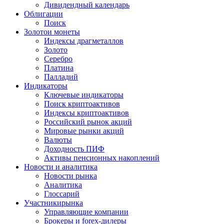
Дивидендный календарь
Облигации
Поиск
Золото
и монеты
Индексы драгметаллов
Золото
Серебро
Платина
Палладий
Индикаторы
Ключевые индикаторы
Поиск криптоактивов
Индексы криптоактивов
Российский рынок акций
Мировые рынки акций
Валюты
Доходность ПИФ
Активы пенсионных накоплений
Новости и аналитика
Новости рынка
Аналитика
Глоссарий
Участники
рынка
Управляющие компании
Брокеры и forex-дилеры