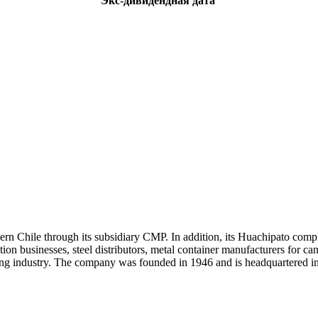
Экс-дивидендная дата
rn Chile through its subsidiary CMP. In addition, its Huachipato comple
ction businesses, steel distributors, metal container manufacturers for 
ining industry. The company was founded in 1946 and is headquartered in