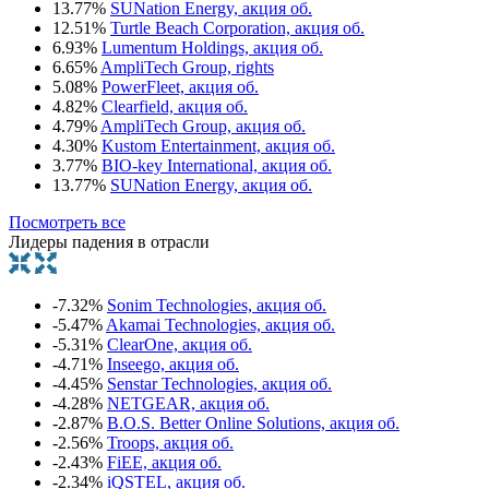
13.77%
SUNation Energy, акция об.
12.51%
Turtle Beach Corporation, акция об.
6.93%
Lumentum Holdings, акция об.
6.65%
AmpliTech Group, rights
5.08%
PowerFleet, акция об.
4.82%
Clearfield, акция об.
4.79%
AmpliTech Group, акция об.
4.30%
Kustom Entertainment, акция об.
3.77%
BIO-key International, акция об.
13.77%
SUNation Energy, акция об.
Посмотреть все
Лидеры падения в отрасли
-7.32%
Sonim Technologies, акция об.
-5.47%
Akamai Technologies, акция об.
-5.31%
ClearOne, акция об.
-4.71%
Inseego, акция об.
-4.45%
Senstar Technologies, акция об.
-4.28%
NETGEAR, акция об.
-2.87%
B.O.S. Better Online Solutions, акция об.
-2.56%
Troops, акция об.
-2.43%
FiEE, акция об.
-2.34%
iQSTEL, акция об.