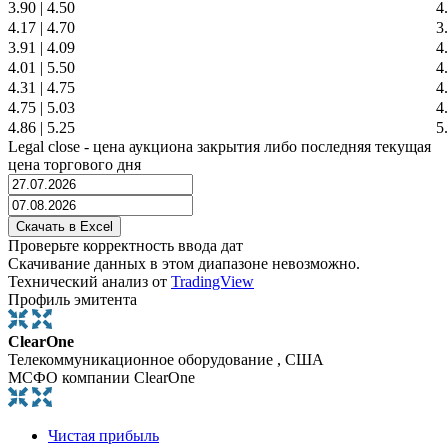
3.90
|
4.50
4
4.17
|
4.70
3
3.91
|
4.09
4
4.01
|
5.50
4
4.31
|
4.75
4
4.75
|
5.03
4
4.86
|
5.25
5
Legal close - цена аукциона закрытия либо последняя текущая
цена торгового дня
Проверьте корректность ввода дат
Скачивание данных в этом диапазоне невозможно.
Технический анализ от
TradingView
Профиль эмитента
ClearOne
Телекоммуникационное оборудование , США
МСФО компании ClearOne
Чистая прибыль