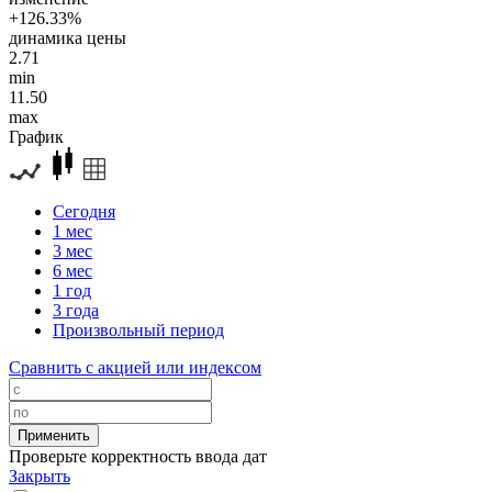
+126.33%
динамика цены
2.71
min
11.50
max
График
Сегодня
1 мес
3 мес
6 мес
1 год
3 года
Произвольный период
Сравнить с акцией или индексом
Проверьте корректность ввода дат
Закрыть