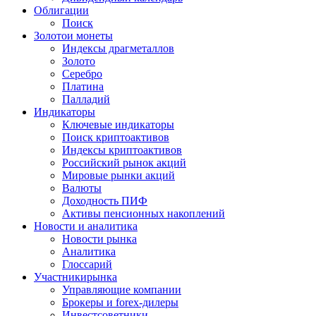
Облигации
Поиск
Золото
и монеты
Индексы драгметаллов
Золото
Серебро
Платина
Палладий
Индикаторы
Ключевые индикаторы
Поиск криптоактивов
Индексы криптоактивов
Российский рынок акций
Мировые рынки акций
Валюты
Доходность ПИФ
Активы пенсионных накоплений
Новости и аналитика
Новости рынка
Аналитика
Глоссарий
Участники
рынка
Управляющие компании
Брокеры и forex-дилеры
Инвестсоветники