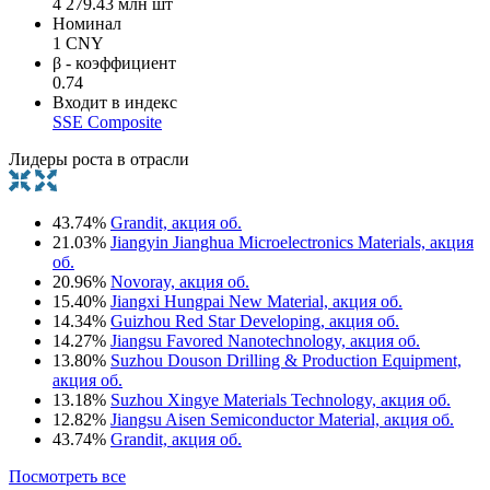
4 279.43 млн шт
Номинал
1 CNY
β - коэффициент
0.74
Входит в индекс
SSE Composite
Лидеры роста в отрасли
43.74%
Grandit, акция об.
21.03%
Jiangyin Jianghua Microelectronics Materials, акция
об.
20.96%
Novoray, акция об.
15.40%
Jiangxi Hungpai New Material, акция об.
14.34%
Guizhou Red Star Developing, акция об.
14.27%
Jiangsu Favored Nanotechnology, акция об.
13.80%
Suzhou Douson Drilling & Production Equipment,
акция об.
13.18%
Suzhou Xingye Materials Technology, акция об.
12.82%
Jiangsu Aisen Semiconductor Material, акция об.
43.74%
Grandit, акция об.
Посмотреть все