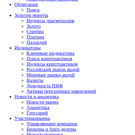
Облигации
Поиск
Золото
и монеты
Индексы драгметаллов
Золото
Серебро
Платина
Палладий
Индикаторы
Ключевые индикаторы
Поиск криптоактивов
Индексы криптоактивов
Российский рынок акций
Мировые рынки акций
Валюты
Доходность ПИФ
Активы пенсионных накоплений
Новости и аналитика
Новости рынка
Аналитика
Глоссарий
Участники
рынка
Управляющие компании
Брокеры и forex-дилеры
Инвестсоветники