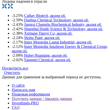
Лидеры падения в отрасли
-3.25%
Cathay Biotech, акция об.
-2.59%
Danhua Chemical Technology, акция об.
-2.43%
Jiangxi Changjiu Biochemical Industry, акция об.
-2.42%
Shanghai Huide Science & Technology, акция об.
-2.38%
Xinjiang Tianye Co, акция об.
-2.24%
Skshu Paint, акция об.
-2.17%
Inner Mongolia Lantai Industrial, акция об.
-2.12%
Inner Mongolia Junzheng Energy & Chemical Group,
акция об.
-2.09%
Hubei Huaqiang, акция об.
-2.02%
Yangmei Chemical, акция об.
Посмотреть все
Очистить
Данные для сравнения за выбранный период не доступны.
О сайте
Написать нам
Правовая информация
Получить данные / Заказать данные
Investfunds-PRO
FAQ