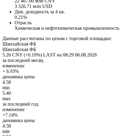
22 467.00 млн CNY
3 326.71 млн USD
Див. доходность за 4 кв.
0.21%
Отрасль
Химическая и нефтехимическая промышленность
Данные рассчитаны по ценам с торговой площадки:
Шанхайская ФБ
Шанхайская ФБ
5.26 CNY (+0.19%)
LAST на 08:29 06.08.2026
за последний месяц
изменение
+ 6.93%
динамика цены
4.58
min
5.40
max
за последний год
изменение
+7.14%
динамика цены
4.58
min