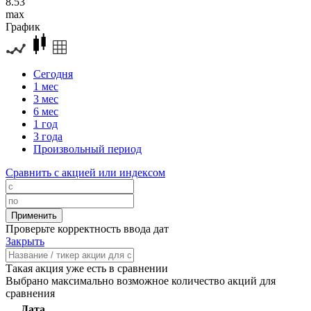
8.53
max
График
Сегодня
1 мес
3 мес
6 мес
1 год
3 года
Произвольный период
Сравнить с акцией или индексом
Проверьте корректность ввода дат
Закрыть
Такая акция уже есть в сравнении
Выбрано максимально возможное количество акций для
сравнения
Дата