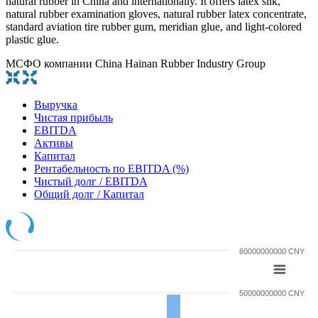
natural rubber in China and internationally. It offers latex silk,
natural rubber examination gloves, natural rubber latex concentrate,
standard aviation tire rubber gum, meridian glue, and light-colored
plastic glue.
МСФО компании China Hainan Rubber Industry Group
Выручка
Чистая прибыль
EBITDA
Активы
Капитал
Рентабельность по EBITDA (%)
Чистый долг / EBITDA
Общий долг / Капитал
60000000000 CNY
50000000000 CNY