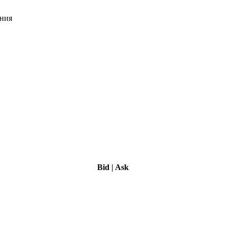
ения
Bid
|
Ask