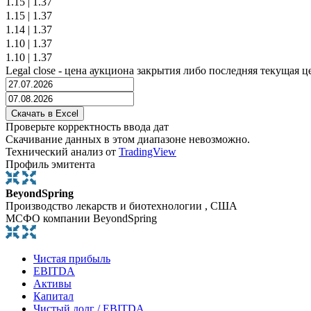
1.15
|
1.37
1.15
|
1.37
1.14
|
1.37
1.10
|
1.37
1.10
|
1.37
Legal close - цена аукциона закрытия либо последняя текущая ц
Проверьте корректность ввода дат
Скачивание данных в этом диапазоне невозможно.
Технический анализ от
TradingView
Профиль эмитента
BeyondSpring
Производство лекарств и биотехнологии , США
МСФО компании BeyondSpring
Чистая прибыль
EBITDA
Активы
Капитал
Чистый долг / EBITDA