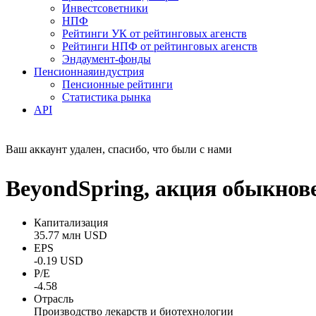
Инвестсоветники
НПФ
Рейтинги УК от рейтинговых агенств
Рейтинги НПФ от рейтинговых агенств
Эндаумент-фонды
Пенсионная
индустрия
Пенсионные рейтинги
Статистика рынка
API
Ваш аккаунт удален, спасибо, что были с нами
BeyondSpring, акция обыкнов
Капитализация
35.77 млн USD
EPS
-0.19 USD
P/E
-4.58
Отрасль
Производство лекарств и биотехнологии