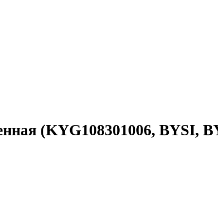
енная (KYG108301006, BYSI, B