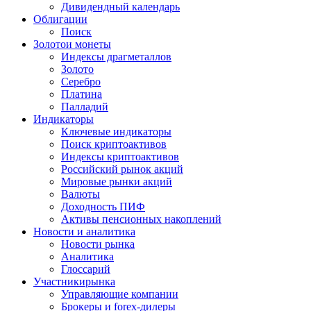
Дивидендный календарь
Облигации
Поиск
Золото
и монеты
Индексы драгметаллов
Золото
Серебро
Платина
Палладий
Индикаторы
Ключевые индикаторы
Поиск криптоактивов
Индексы криптоактивов
Российский рынок акций
Мировые рынки акций
Валюты
Доходность ПИФ
Активы пенсионных накоплений
Новости и аналитика
Новости рынка
Аналитика
Глоссарий
Участники
рынка
Управляющие компании
Брокеры и forex-дилеры