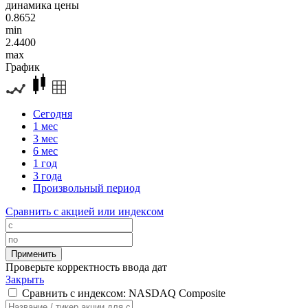
динамика цены
0.8652
min
2.4400
max
График
Сегодня
1 мес
3 мес
6 мес
1 год
3 года
Произвольный период
Сравнить с акцией или индексом
Проверьте корректность ввода дат
Закрыть
Сравнить с индексом: NASDAQ Composite