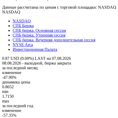
Данные рассчитаны по ценам с торговой площадки: NASDAQ
NASDAQ
NASDAQ
СПБ Биржа
СПБ биржа. Основная сессия
СПБ биржа. Утренняя сессия
СПБ биржа. Вечерняя дополнительная сессия
NYSE Arca
Инвестиционная Палата
0.87 USD (0.00%)
LAST на 07.08.2026
08.08.2026 - выходной, биржа закрыта
за последний месяц
изменение
-47.90%
динамика цены
0.8652
min
1.7150
max
за последний год
изменение
-57.35%