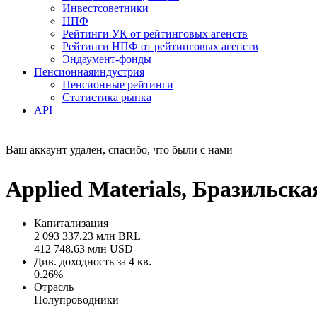
Инвестсоветники
НПФ
Рейтинги УК от рейтинговых агенств
Рейтинги НПФ от рейтинговых агенств
Эндаумент-фонды
Пенсионная
индустрия
Пенсионные рейтинги
Статистика рынка
API
Ваш аккаунт удален, спасибо, что были с нами
Applied Materials, Бразильс
Капитализация
2 093 337.23 млн BRL
412 748.63 млн USD
Див. доходность за 4 кв.
0.26%
Отрасль
Полупроводники