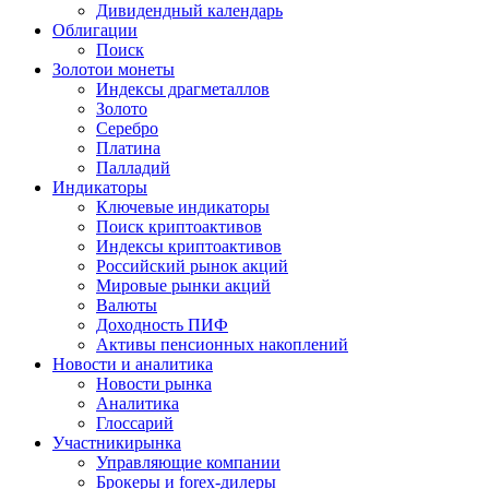
Дивидендный календарь
Облигации
Поиск
Золото
и монеты
Индексы драгметаллов
Золото
Серебро
Платина
Палладий
Индикаторы
Ключевые индикаторы
Поиск криптоактивов
Индексы криптоактивов
Российский рынок акций
Мировые рынки акций
Валюты
Доходность ПИФ
Активы пенсионных накоплений
Новости и аналитика
Новости рынка
Аналитика
Глоссарий
Участники
рынка
Управляющие компании
Брокеры и forex-дилеры