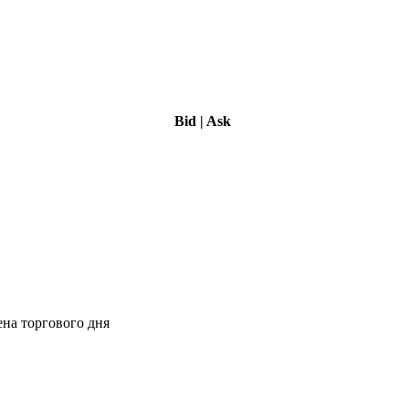
Bid
|
Ask
ена торгового дня