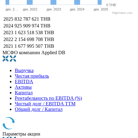
0 THB
дек. 2…
дек. 2022
дек. 2023
дек. 2024
дек. 2025
Highcharts.com
2025
832 787 621 THB
2024
925 909 974 THB
2023
1 623 518 538 THB
2022
2 154 698 708 THB
2021
1 677 995 507 THB
МСФО компании Applied DB
Выручка
Чистая прибыль
EBITDA
Активы
Капитал
Рентабельность по EBITDA (%)
Чистый долг / EBITDA TTM
Общий долг / Капитал
Параметры акции