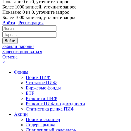
Показано
0
из
0
, уточните запрос
Более 1000 записей, уточните запрос
Показано
0
из
0
, уточните запрос
Более 1000 записей, уточните запрос
Войти
|
Регистрация
Забыли пароль?
Зарегистрироваться
Отмена
×
Фонды
Поиск ПИФ
Что такое ПИФ
Биржевые фонды
ETF
Рэнкинги ПИФ
Рэнкинг ПИФ по доходности
Статистика рынка ПИФ
Акции
Поиск и скринер
Лидеры рынка
Дивидендный календарь