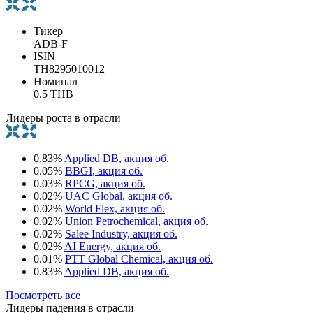
Тикер
ADB-F
ISIN
TH8295010012
Номинал
0.5 THB
Лидеры роста в отрасли
0.83%
Applied DB, акция об.
0.05%
BBGI, акция об.
0.03%
RPCG, акция об.
0.02%
UAC Global, акция об.
0.02%
World Flex, акция об.
0.02%
Union Petrochemical, акция об.
0.02%
Salee Industry, акция об.
0.02%
AI Energy, акция об.
0.01%
PTT Global Chemical, акция об.
0.83%
Applied DB, акция об.
Посмотреть все
Лидеры падения в отрасли