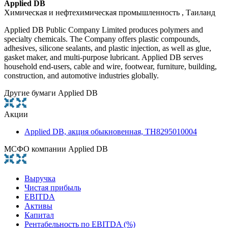
Applied DB
Химическая и нефтехимическая промышленность , Таиланд
Applied DB Public Company Limited produces polymers and
specialty chemicals. The Company offers plastic compounds,
adhesives, silicone sealants, and plastic injection, as well as glue,
gasket maker, and multi-purpose lubricant. Applied DB serves
household end-users, cable and wire, footwear, furniture, building,
construction, and automotive industries globally.
Другие бумаги Applied DB
Акции
Applied DB, акция обыкновенная, TH8295010004
МСФО компании Applied DB
Выручка
Чистая прибыль
EBITDA
Активы
Капитал
Рентабельность по EBITDA (%)