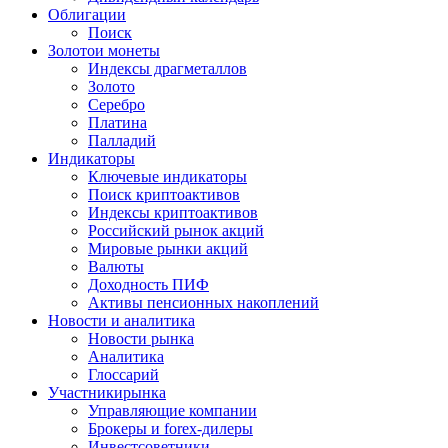
Облигации
Поиск
Золото
и монеты
Индексы драгметаллов
Золото
Серебро
Платина
Палладий
Индикаторы
Ключевые индикаторы
Поиск криптоактивов
Индексы криптоактивов
Российский рынок акций
Мировые рынки акций
Валюты
Доходность ПИФ
Активы пенсионных накоплений
Новости и аналитика
Новости рынка
Аналитика
Глоссарий
Участники
рынка
Управляющие компании
Брокеры и forex-дилеры
Инвестсоветники