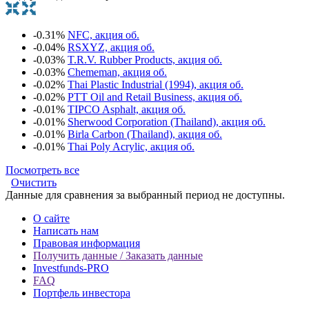
-0.31%
NFC, акция об.
-0.04%
RSXYZ, акция об.
-0.03%
T.R.V. Rubber Products, акция об.
-0.03%
Chememan, акция об.
-0.02%
Thai Plastic Industrial (1994), акция об.
-0.02%
PTT Oil and Retail Business, акция об.
-0.01%
TIPCO Asphalt, акция об.
-0.01%
Sherwood Corporation (Thailand), акция об.
-0.01%
Birla Carbon (Thailand), акция об.
-0.01%
Thai Poly Acrylic, акция об.
Посмотреть все
Очистить
Данные для сравнения за выбранный период не доступны.
О сайте
Написать нам
Правовая информация
Получить данные / Заказать данные
Investfunds-PRO
FAQ
Портфель инвестора