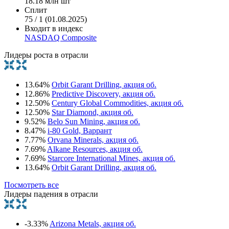
18.18 млн шт
Сплит
75 / 1 (01.08.2025)
Входит в индекс
NASDAQ Composite
Лидеры роста в отрасли
13.64%
Orbit Garant Drilling, акция об.
12.86%
Predictive Discovery, акция об.
12.50%
Century Global Commodities, акция об.
12.50%
Star Diamond, акция об.
9.52%
Belo Sun Mining, акция об.
8.47%
i-80 Gold, Варрант
7.77%
Orvana Minerals, акция об.
7.69%
Alkane Resources, акция об.
7.69%
Starcore International Mines, акция об.
13.64%
Orbit Garant Drilling, акция об.
Посмотреть все
Лидеры падения в отрасли
-3.33%
Arizona Metals, акция об.