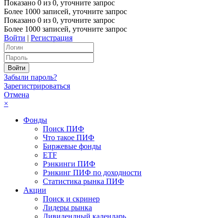
Показано
0
из
0
, уточните запрос
Более 1000 записей, уточните запрос
Показано
0
из
0
, уточните запрос
Более 1000 записей, уточните запрос
Войти
|
Регистрация
Забыли пароль?
Зарегистрироваться
Отмена
×
Фонды
Поиск ПИФ
Что такое ПИФ
Биржевые фонды
ETF
Рэнкинги ПИФ
Рэнкинг ПИФ по доходности
Статистика рынка ПИФ
Акции
Поиск и скринер
Лидеры рынка
Дивидендный календарь