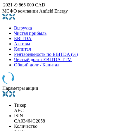
2021
-9 865 000 CAD
МСФО компании Anfield Energy
Выручка
Чистая прибыль
EBITDA
Активы
Капитал
Рентабельность по EBITDA (%)
Чистый долг / EBITDA TTM
Общий долг / Капитал
Параметры акции
Тикер
AEC
ISIN
CA03464C2058
Количество