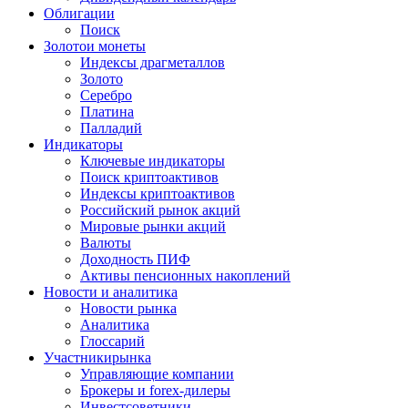
Облигации
Поиск
Золото
и монеты
Индексы драгметаллов
Золото
Серебро
Платина
Палладий
Индикаторы
Ключевые индикаторы
Поиск криптоактивов
Индексы криптоактивов
Российский рынок акций
Мировые рынки акций
Валюты
Доходность ПИФ
Активы пенсионных накоплений
Новости и аналитика
Новости рынка
Аналитика
Глоссарий
Участники
рынка
Управляющие компании
Брокеры и forex-дилеры
Инвестсоветники