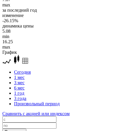
max
за последний год
изменение
-26.15%
динамика цены
5.08
min
16.25
max
График
Сегодня
1 мес
3 мес
6 мес
1 год
3 года
Произвольный период
Сравнить с акцией или индексом