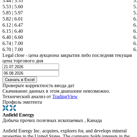
5.44
|
5.55
5
5.53
|
5.60
5
5.85
|
5.97
5
5.82
|
6.01
6
6.12
|
6.47
6
6.15
|
6.40
6
6.40
|
6.60
6
6.74
|
7.00
6
6.70
|
7.00
6
Legal close - цена аукциона закрытия либо последняя текущая
цена торгового дня
Проверьте корректность ввода дат
Скачивание данных в этом диапазоне невозможно.
Технический анализ от
TradingView
Профиль эмитента
Anfield Energy
Добыча прочих полезных ископаемых , Канада
Anfield Energy Inc. acquires, explores for, and develops mineral
properties in the United States. The company holds interests in the