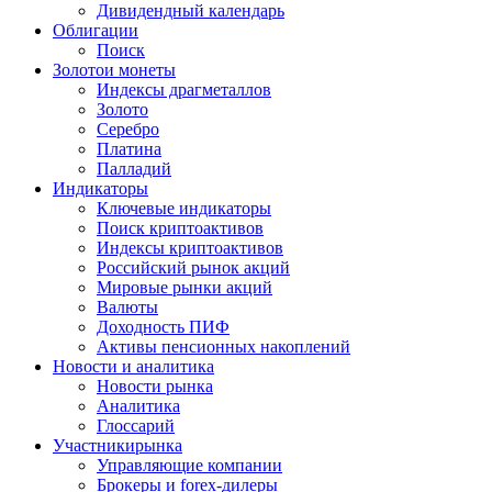
Дивидендный календарь
Облигации
Поиск
Золото
и монеты
Индексы драгметаллов
Золото
Серебро
Платина
Палладий
Индикаторы
Ключевые индикаторы
Поиск криптоактивов
Индексы криптоактивов
Российский рынок акций
Мировые рынки акций
Валюты
Доходность ПИФ
Активы пенсионных накоплений
Новости и аналитика
Новости рынка
Аналитика
Глоссарий
Участники
рынка
Управляющие компании
Брокеры и forex-дилеры