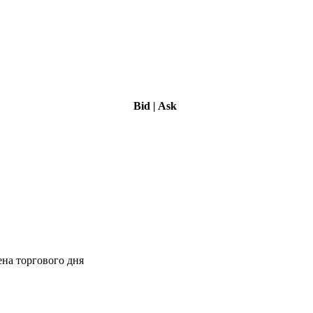
Bid
|
Ask
ена торгового дня