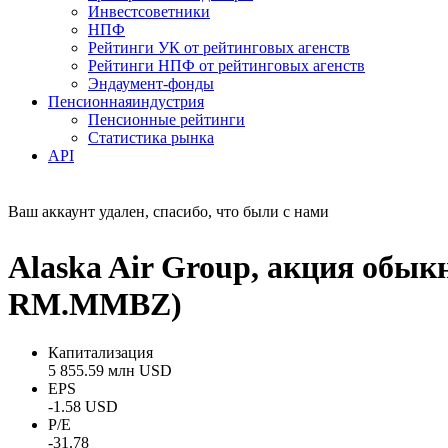
Инвестсоветники
НПФ
Рейтинги УК от рейтинговых агенств
Рейтинги НПФ от рейтинговых агенств
Эндаумент-фонды
Пенсионная
индустрия
Пенсионные рейтинги
Статистика рынка
API
Ваш аккаунт удален, спасибо, что были с нами
Alaska Air Group, акция обы
RM.MMBZ)
Капитализация
5 855.59 млн USD
EPS
-1.58 USD
P/E
-31.78