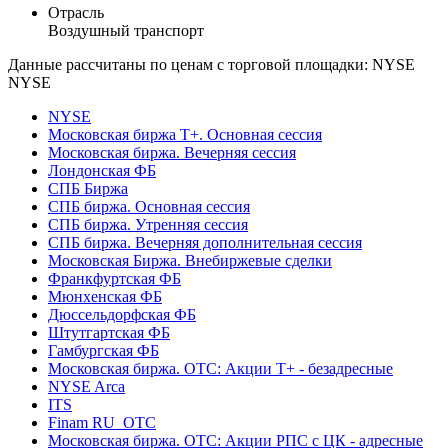
Отрасль
Воздушный транспорт
Данные рассчитаны по ценам с торговой площадки: NYSE
NYSE
NYSE
Московская биржа Т+. Основная сессия
Московская биржа. Вечерняя сессия
Лондонская ФБ
СПБ Биржа
СПБ биржа. Основная сессия
СПБ биржа. Утренняя сессия
СПБ биржа. Вечерняя дополнительная сессия
Московская Биржа. Внебиржевые сделки
Франкфуртская ФБ
Мюнхенская ФБ
Дюссельдорфская ФБ
Штутгартская ФБ
Гамбургская ФБ
Московская биржа. OTC: Акции T+ - безадресные
NYSE Arca
ITS
Finam RU_OTC
Московская биржа. OTC: Акции РПС с ЦК - адресные