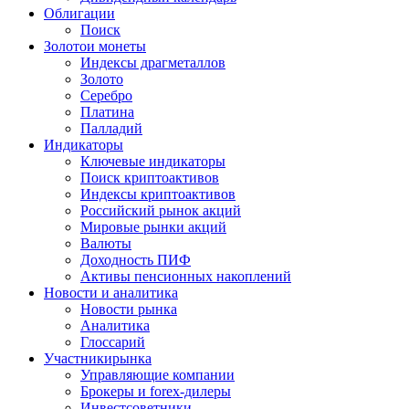
Облигации
Поиск
Золото
и монеты
Индексы драгметаллов
Золото
Серебро
Платина
Палладий
Индикаторы
Ключевые индикаторы
Поиск криптоактивов
Индексы криптоактивов
Российский рынок акций
Мировые рынки акций
Валюты
Доходность ПИФ
Активы пенсионных накоплений
Новости и аналитика
Новости рынка
Аналитика
Глоссарий
Участники
рынка
Управляющие компании
Брокеры и forex-дилеры
Инвестсоветники