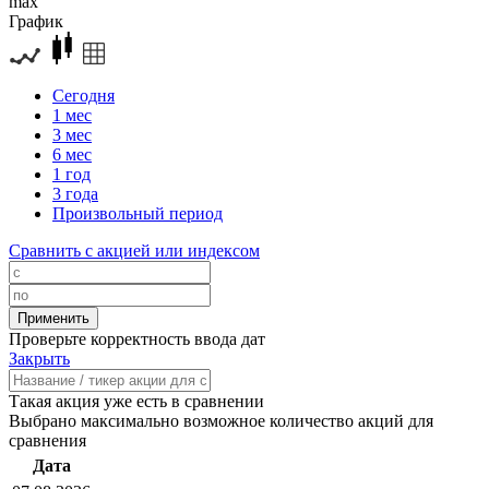
max
График
Сегодня
1 мес
3 мес
6 мес
1 год
3 года
Произвольный период
Сравнить с акцией или индексом
Проверьте корректность ввода дат
Закрыть
Такая акция уже есть в сравнении
Выбрано максимально возможное количество акций для
сравнения
Дата