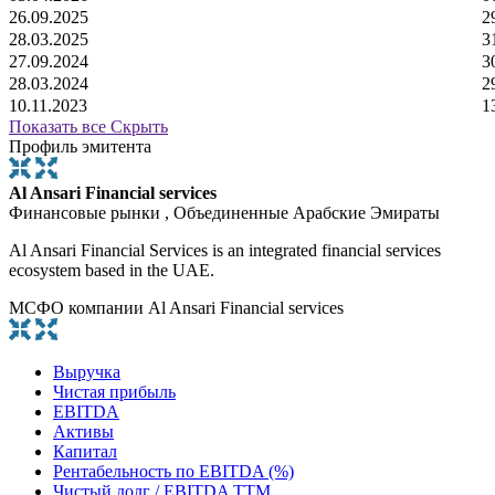
26.09.2025
2
28.03.2025
3
27.09.2024
3
28.03.2024
2
10.11.2023
1
Показать все
Скрыть
Профиль эмитента
Al Ansari Financial services
Финансовые рынки , Объединенные Арабские Эмираты
Al Ansari Financial Services is an integrated financial services
ecosystem based in the UAE.
МСФО компании Al Ansari Financial services
Выручка
Чистая прибыль
EBITDA
Активы
Капитал
Рентабельность по EBITDA (%)
Чистый долг / EBITDA TTM