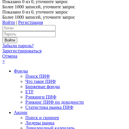
Показано
0
из
0
, уточните запрос
Более 1000 записей, уточните запрос
Показано
0
из
0
, уточните запрос
Более 1000 записей, уточните запрос
Войти
|
Регистрация
Забыли пароль?
Зарегистрироваться
Отмена
×
Фонды
Поиск ПИФ
Что такое ПИФ
Биржевые фонды
ETF
Рэнкинги ПИФ
Рэнкинг ПИФ по доходности
Статистика рынка ПИФ
Акции
Поиск и скринер
Лидеры рынка
Дивидендный календарь