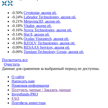
-0.50%
Cryptostar, акция об.
-0.24%
Labrador Technologies, акция об.
-0.21%
Metavista3D, акция об.
-0.18%
Vitalist, акция об.
-0.16%
Novra Technologies, акция об.
-0.14%
Hut 8, акция об.
-0.10%
Oculus Visiontech, акция об.
-0.10%
RZOLV Technologies, акция об.
-0.09%
RESAAS Services, акция об.
-0.09%
Turnium Technology Group, акция об.
Посмотреть все
Очистить
Данные для сравнения за выбранный период не доступны.
О сайте
Написать нам
Правовая информация
Получить данные / Заказать данные
Investfunds-PRO
FAQ
Портфель инвестора