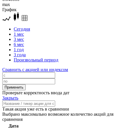
max
График
Сегодня
1 мес
3 мес
6 мес
1 год
3 года
Произвольный период
Сравнить с акцией или индексом
Проверьте корректность ввода дат
Закрыть
Такая акция уже есть в сравнении
Выбрано максимально возможное количество акций для
сравнения
Дата