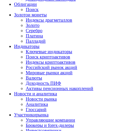
Облигации
Поиск
Золото
и монеты
Индексы драгметаллов
Золото
Серебро
Платина
Палладий
Индикаторы
Ключевые индикаторы
Поиск криптоактивов
Индексы криптоактивов
Российский рынок акций
Мировые рынки акций
Валюты
Доходность ПИФ
Активы пенсионных накоплений
Новости и аналитика
Новости рынка
Аналитика
Глоссарий
Участники
рынка
Управляющие компании
Брокеры и forex-дилеры
Инвестсоветники