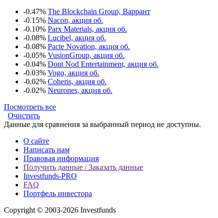
-0.47%
The Blockchain Group, Варрант
-0.15%
Nacon, акция об.
-0.10%
Parx Materials, акция об.
-0.08%
Lucibel, акция об.
-0.08%
Pacte Novation, акция об.
-0.05%
VusionGroup, акция об.
-0.04%
Dont Nod Entertainment, акция об.
-0.03%
Vogo, акция об.
-0.02%
Coheris, акция об.
-0.02%
Neurones, акция об.
Посмотреть все
Очистить
Данные для сравнения за выбранный период не доступны.
О сайте
Написать нам
Правовая информация
Получить данные / Заказать данные
Investfunds-PRO
FAQ
Портфель инвестора
Copyright © 2003-2026 Investfunds