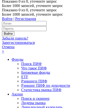
Показано
0
из
0
, уточните запрос
Более 1000 записей, уточните запрос
Показано
0
из
0
, уточните запрос
Более 1000 записей, уточните запрос
Войти
|
Регистрация
Забыли пароль?
Зарегистрироваться
Отмена
×
Фонды
Поиск ПИФ
Что такое ПИФ
Биржевые фонды
ETF
Рэнкинги ПИФ
Рэнкинг ПИФ по доходности
Статистика рынка ПИФ
Акции
Поиск и скринер
Лидеры рынка
Дивидендный календарь