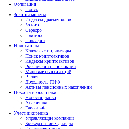
Облигации
Поиск
Золото
и монеты
Индексы драгметаллов
Золото
Серебро
Платина
Палладий
Индикаторы
Ключевые индикаторы
Поиск криптоактивов
Индексы криптоактивов
Российский рынок акций
Мировые рынки акций
Валюты
Доходность ПИФ
Активы пенсионных накоплений
Новости и аналитика
Новости рынка
Аналитика
Глоссарий
Участники
рынка
Управляющие компании
Брокеры и forex-дилеры
Инвестсоветники