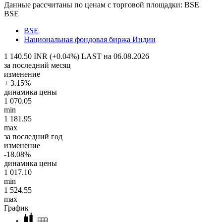
Данные рассчитаны по ценам с торговой площадки: BSE
BSE
BSE
Национальная фондовая биржа Индии
1 140.50 INR (+0.04%)
LAST на 06.08.2026
за последний месяц
изменение
+ 3.15%
динамика цены
1 070.05
min
1 181.95
max
за последний год
изменение
-18.08%
динамика цены
1 017.10
min
1 524.55
max
График