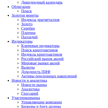
Дивидендный календарь
Облигации
Поиск
Золото
и монеты
Индексы драгметаллов
Золото
Серебро
Платина
Палладий
Индикаторы
Ключевые индикаторы
Поиск криптоактивов
Индексы криптоактивов
Российский рынок акций
Мировые рынки акций
Валюты
Доходность ПИФ
Активы пенсионных накоплений
Новости и аналитика
Новости рынка
Аналитика
Глоссарий
Участники
рынка
Управляющие компании
Брокеры и forex-дилеры