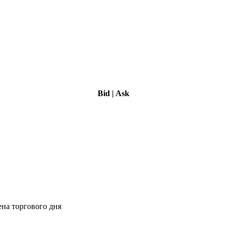
Bid
|
Ask
ена торгового дня