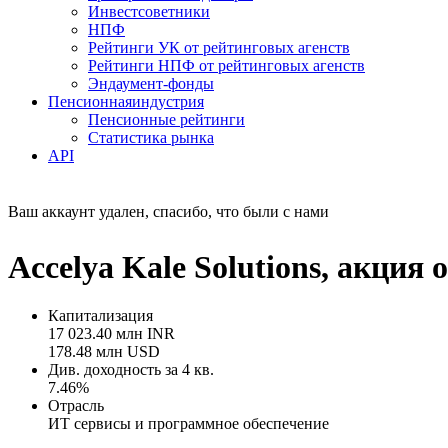
Инвестсоветники
НПФ
Рейтинги УК от рейтинговых агенств
Рейтинги НПФ от рейтинговых агенств
Эндаумент-фонды
Пенсионная
индустрия
Пенсионные рейтинги
Статистика рынка
API
Ваш аккаунт удален, спасибо, что были с нами
Accelya Kale Solutions, акци
Капитализация
17 023.40 млн INR
178.48 млн USD
Див. доходность за 4 кв.
7.46%
Отрасль
ИТ сервисы и программное обеспечение