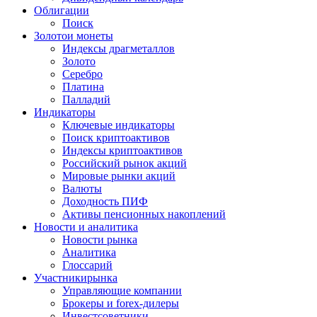
Облигации
Поиск
Золото
и монеты
Индексы драгметаллов
Золото
Серебро
Платина
Палладий
Индикаторы
Ключевые индикаторы
Поиск криптоактивов
Индексы криптоактивов
Российский рынок акций
Мировые рынки акций
Валюты
Доходность ПИФ
Активы пенсионных накоплений
Новости и аналитика
Новости рынка
Аналитика
Глоссарий
Участники
рынка
Управляющие компании
Брокеры и forex-дилеры
Инвестсоветники