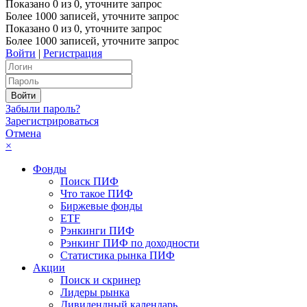
Показано
0
из
0
, уточните запрос
Более 1000 записей, уточните запрос
Показано
0
из
0
, уточните запрос
Более 1000 записей, уточните запрос
Войти
|
Регистрация
Забыли пароль?
Зарегистрироваться
Отмена
×
Фонды
Поиск ПИФ
Что такое ПИФ
Биржевые фонды
ETF
Рэнкинги ПИФ
Рэнкинг ПИФ по доходности
Статистика рынка ПИФ
Акции
Поиск и скринер
Лидеры рынка
Дивидендный календарь