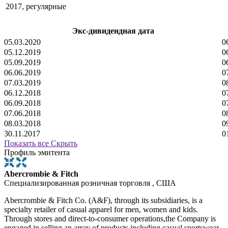
2017, регулярные
Экс-дивидендная дата
05.03.2020
0
05.12.2019
0
05.09.2019
0
06.06.2019
0
07.03.2019
0
06.12.2018
0
06.09.2018
0
07.06.2018
0
08.03.2018
0
30.11.2017
0
Показать все
Скрыть
Профиль эмитента
Abercrombie & Fitch
Специализированная розничная торговля , США
Abercrombie & Fitch Co. (A&F), through its subsidiaries, is a
specialty retailer of casual apparel for men, women and kids.
Through stores and direct-to-consumer operations,the Company is
engaged in selling an array of products including casual sportswear