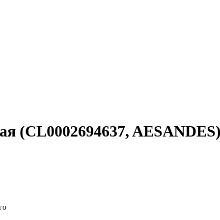
ная (CL0002694637, AESANDES
го