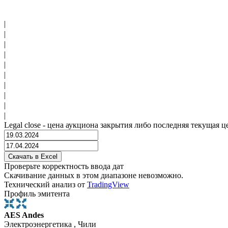
|
|
|
|
|
|
|
|
|
|
Legal close - цена аукциона закрытия либо последняя текущая ц
Проверьте корректность ввода дат
Скачивание данных в этом диапазоне невозможно.
Технический анализ от
TradingView
Профиль эмитента
AES Andes
Электроэнергетика , Чили