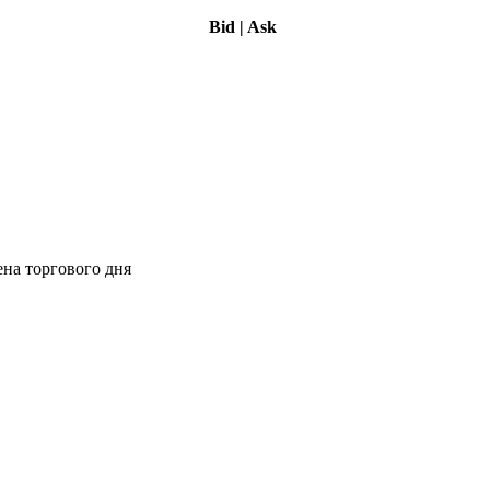
Bid
|
Ask
ена торгового дня