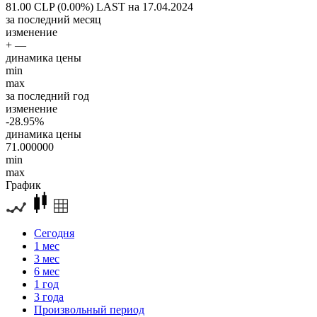
81.00 CLP (0.00%)
LAST на 17.04.2024
за последний месяц
изменение
+ —
динамика цены
min
max
за последний год
изменение
-28.95%
динамика цены
71.000000
min
max
График
Сегодня
1 мес
3 мес
6 мес
1 год
3 года
Произвольный период