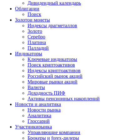
Дивидендный календарь
Облигации
Поиск
Золото
и монеты
Индексы драгметаллов
Золото
Серебро
Платина
Палладий
Индикаторы
Ключевые индикаторы
Поиск криптоактивов
Индексы криптоактивов
Российский рынок акций
Мировые рынки акций
Валюты
Доходность ПИФ
Активы пенсионных накоплений
Новости и аналитика
Новости рынка
Аналитика
Глоссарий
Участники
рынка
Управляющие компании
Брокеры и forex-дилеры