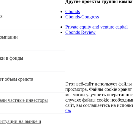
Другие проекты группы компа
Cbonds
ия
Cbonds-Congress
Private equity and venture capital
Cbonds Review
компании
оки в фонды
ет объем средств
Этот веб-сайт использует файлы
просмотра. Файлы cookie храня
мы могли улучшить оперативност
случаях файлы cookie необходим
али частные инвесторы
сайт, вы соглашаетесь на исполь
Ок
Развернуть
Свернуть
ситуации на рынке и