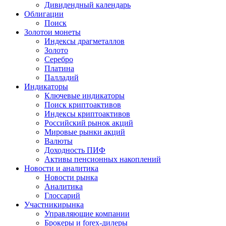
Дивидендный календарь
Облигации
Поиск
Золото
и монеты
Индексы драгметаллов
Золото
Серебро
Платина
Палладий
Индикаторы
Ключевые индикаторы
Поиск криптоактивов
Индексы криптоактивов
Российский рынок акций
Мировые рынки акций
Валюты
Доходность ПИФ
Активы пенсионных накоплений
Новости и аналитика
Новости рынка
Аналитика
Глоссарий
Участники
рынка
Управляющие компании
Брокеры и forex-дилеры