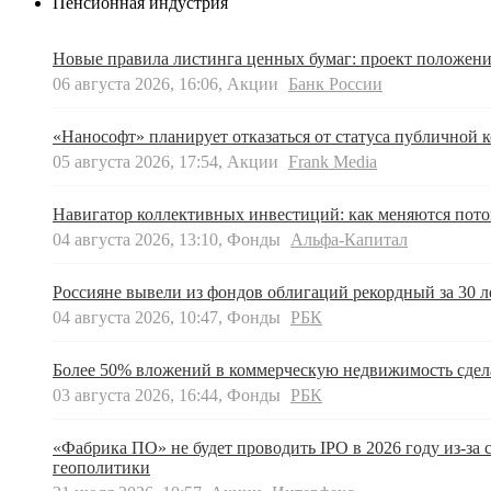
Пенсионная индустрия
Новые правила листинга ценных бумаг: проект положен
06 августа 2026, 16:06, Акции
Банк России
«Нанософт» планирует отказаться от статуса публичной 
05 августа 2026, 17:54, Акции
Frank Media
Навигатор коллективных инвестиций: как меняются пот
04 августа 2026, 13:10, Фонды
Альфа-Капитал
Россияне вывели из фондов облигаций рекордный за 30 л
04 августа 2026, 10:47, Фонды
РБК
Более 50% вложений в коммерческую недвижимость сдел
03 августа 2026, 16:44, Фонды
РБК
«Фабрика ПО» не будет проводить IPO в 2026 году из-за 
геополитики