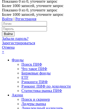
Показано
0
из
0
, уточните запрос
Более 1000 записей, уточните запрос
Показано
0
из
0
, уточните запрос
Более 1000 записей, уточните запрос
Войти
|
Регистрация
Забыли пароль?
Зарегистрироваться
Отмена
×
Фонды
Поиск ПИФ
Что такое ПИФ
Биржевые фонды
ETF
Рэнкинги ПИФ
Рэнкинг ПИФ по доходности
Статистика рынка ПИФ
Акции
Поиск и скринер
Лидеры рынка
Дивидендный календарь