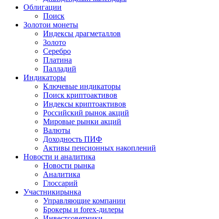
Облигации
Поиск
Золото
и монеты
Индексы драгметаллов
Золото
Серебро
Платина
Палладий
Индикаторы
Ключевые индикаторы
Поиск криптоактивов
Индексы криптоактивов
Российский рынок акций
Мировые рынки акций
Валюты
Доходность ПИФ
Активы пенсионных накоплений
Новости и аналитика
Новости рынка
Аналитика
Глоссарий
Участники
рынка
Управляющие компании
Брокеры и forex-дилеры
Инвестсоветники