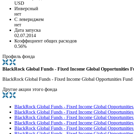
USD
Инверсный
нет
С левериджем
нет
Дата запуска
02.07.2014
Коэффициент общих расходов
0.56%
Профиль фонда
BlackRock Global Funds - Fixed Income Global Opportunities 
BlackRock Global Funds - Fixed Income Global Opportunities F
Другие акции этого фонда
BlackRock Global Funds - Fixed Income Global Opportunitie
BlackRock Global Funds - Fixed Income Global Opportunitie
BlackRock Global Funds - Fixed Income Global Opportuniti
BlackRock Global Funds - Fixed Income Global Opportuniti
BlackRock Global Funds - Fixed Income Global Opportuniti
BlackRock Global Funds - Fixed Income Global Opportunitie