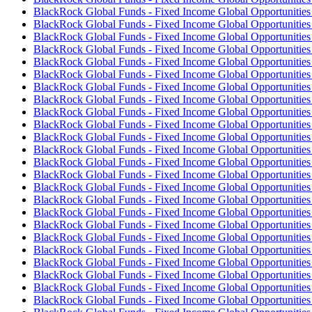
BlackRock Global Funds - Fixed Income Global Opportuniti
BlackRock Global Funds - Fixed Income Global Opportuniti
BlackRock Global Funds - Fixed Income Global Opportuniti
BlackRock Global Funds - Fixed Income Global Opportunitie
BlackRock Global Funds - Fixed Income Global Opportunitie
BlackRock Global Funds - Fixed Income Global Opportunitie
BlackRock Global Funds - Fixed Income Global Opportunitie
BlackRock Global Funds - Fixed Income Global Opportunitie
BlackRock Global Funds - Fixed Income Global Opportunitie
BlackRock Global Funds - Fixed Income Global Opportunitie
BlackRock Global Funds - Fixed Income Global Opportunitie
BlackRock Global Funds - Fixed Income Global Opportunitie
BlackRock Global Funds - Fixed Income Global Opportunitie
BlackRock Global Funds - Fixed Income Global Opportunitie
BlackRock Global Funds - Fixed Income Global Opportuniti
BlackRock Global Funds - Fixed Income Global Opportunitie
BlackRock Global Funds - Fixed Income Global Opportunitie
BlackRock Global Funds - Fixed Income Global Opportunitie
BlackRock Global Funds - Fixed Income Global Opportunitie
BlackRock Global Funds - Fixed Income Global Opportuniti
BlackRock Global Funds - Fixed Income Global Opportuniti
BlackRock Global Funds - Fixed Income Global Opportuniti
BlackRock Global Funds - Fixed Income Global Opportuniti
BlackRock Global Funds - Fixed Income Global Opportuniti