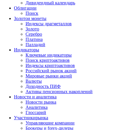
Дивидендный календарь
Облигации
Поиск
Золото
и монеты
Индексы драгметаллов
Золото
Серебро
Платина
Палладий
Индикаторы
Ключевые индикаторы
Поиск криптоактивов
Индексы криптоактивов
Российский рынок акций
Мировые рынки акций
Валюты
Доходность ПИФ
Активы пенсионных накоплений
Новости и аналитика
Новости рынка
Аналитика
Глоссарий
Участники
рынка
Управляющие компании
Брокеры и forex-дилеры