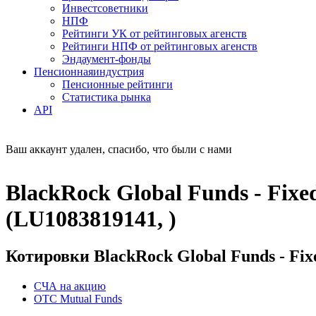
Инвестсоветники
НПФ
Рейтинги УК от рейтинговых агенств
Рейтинги НПФ от рейтинговых агенств
Эндаумент-фонды
Пенсионная
индустрия
Пенсионные рейтинги
Статистика рынка
API
Ваш аккаунт удален, спасибо, что были с нами
BlackRock Global Funds - Fixed
(LU1083819141, )
Котировки BlackRock Global Funds - Fixe
СЧА на акцию
OTC Mutual Funds