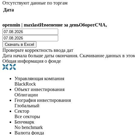
Отсутствуют данные по торгам
Дата
open
min
|
max
last
Изменение за день
Оборот
СЧА,
Проверьте корректность ввода дат
Дата начала больше даты окончания. Скачивание данных в это
Общая информация о фонде
Управляющая компания
BlackRock
Объект инвестирования
Облигации
География инвестирования
Глобальный
Сектор
Все секторы
Бенчмарк
No benchmark
Валюта фонда