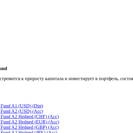
Fund
und стремится к приросту капитала и инвестирует в портфель, со
s Fund A1 (USD) (Dist)
s Fund A2 (USD) (Acc)
es Fund A2 Hedged (CHF) (Acc)
es Fund A2 Hedged (EUR) (Acc)
es Fund A2 Hedged (GBP) (Acc)
s Fund A2 Hedged (JPY) (Acc)