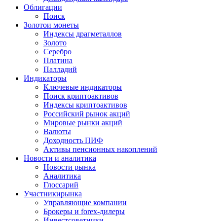
Облигации
Поиск
Золото
и монеты
Индексы драгметаллов
Золото
Серебро
Платина
Палладий
Индикаторы
Ключевые индикаторы
Поиск криптоактивов
Индексы криптоактивов
Российский рынок акций
Мировые рынки акций
Валюты
Доходность ПИФ
Активы пенсионных накоплений
Новости и аналитика
Новости рынка
Аналитика
Глоссарий
Участники
рынка
Управляющие компании
Брокеры и forex-дилеры
Инвестсоветники