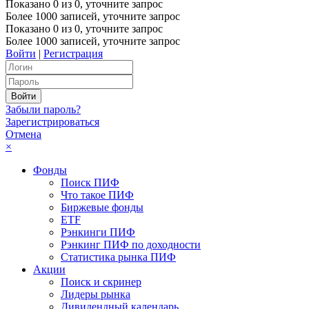
Показано
0
из
0
, уточните запрос
Более 1000 записей, уточните запрос
Показано
0
из
0
, уточните запрос
Более 1000 записей, уточните запрос
Войти
|
Регистрация
Забыли пароль?
Зарегистрироваться
Отмена
×
Фонды
Поиск ПИФ
Что такое ПИФ
Биржевые фонды
ETF
Рэнкинги ПИФ
Рэнкинг ПИФ по доходности
Статистика рынка ПИФ
Акции
Поиск и скринер
Лидеры рынка
Дивидендный календарь