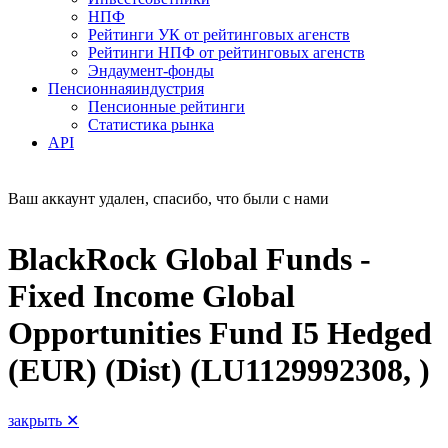
НПФ
Рейтинги УК от рейтинговых агенств
Рейтинги НПФ от рейтинговых агенств
Эндаумент-фонды
Пенсионная
индустрия
Пенсионные рейтинги
Статистика рынка
API
Ваш аккаунт удален, спасибо, что были с нами
BlackRock Global Funds -
Fixed Income Global
Opportunities Fund I5 Hedged
(EUR) (Dist) (LU1129992308, )
закрыть ✕