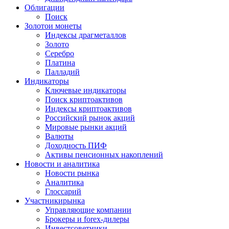
Облигации
Поиск
Золото
и монеты
Индексы драгметаллов
Золото
Серебро
Платина
Палладий
Индикаторы
Ключевые индикаторы
Поиск криптоактивов
Индексы криптоактивов
Российский рынок акций
Мировые рынки акций
Валюты
Доходность ПИФ
Активы пенсионных накоплений
Новости и аналитика
Новости рынка
Аналитика
Глоссарий
Участники
рынка
Управляющие компании
Брокеры и forex-дилеры
Инвестсоветники