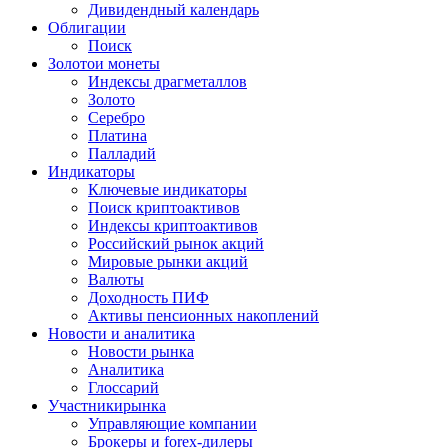
Дивидендный календарь
Облигации
Поиск
Золото
и монеты
Индексы драгметаллов
Золото
Серебро
Платина
Палладий
Индикаторы
Ключевые индикаторы
Поиск криптоактивов
Индексы криптоактивов
Российский рынок акций
Мировые рынки акций
Валюты
Доходность ПИФ
Активы пенсионных накоплений
Новости и аналитика
Новости рынка
Аналитика
Глоссарий
Участники
рынка
Управляющие компании
Брокеры и forex-дилеры