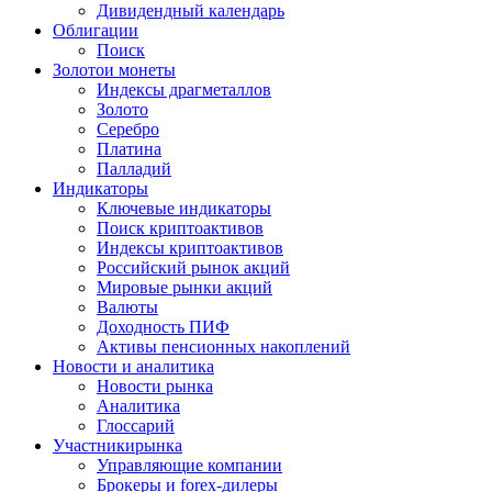
Дивидендный календарь
Облигации
Поиск
Золото
и монеты
Индексы драгметаллов
Золото
Серебро
Платина
Палладий
Индикаторы
Ключевые индикаторы
Поиск криптоактивов
Индексы криптоактивов
Российский рынок акций
Мировые рынки акций
Валюты
Доходность ПИФ
Активы пенсионных накоплений
Новости и аналитика
Новости рынка
Аналитика
Глоссарий
Участники
рынка
Управляющие компании
Брокеры и forex-дилеры